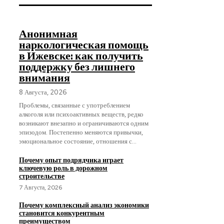
Анонимная
наркологическая помощь
в Ижевске: как получить
поддержку без лишнего
внимания
8 Августа, 2026
Проблемы, связанные с употреблением
алкоголя или психоактивных веществ, редко
возникают внезапно и ограничиваются одним
эпизодом. Постепенно меняются привычки,
эмоциональное состояние, отношения с...
Почему опыт подрядчика играет
ключевую роль в дорожном
строительстве
7 Августа, 2026
Почему комплексный анализ экономики
становится конкурентным
преимуществом