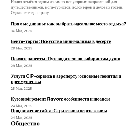
Индия остаётся одним из самых популярных направлений для
путешественников, йога-туристов, волонтёров и деловых гостей.
Однако въезд в страну...
Прямые диваны: как выбрать идеальное место отдыха?
30 Мая, 2025
Бенто-торты: Искусство минимализма в десерте
29 Мая, 2025
Психотерапевты: Путеводители по лабиринтам души
29 Мая, 2025
Услуги CIP-сервиса в аэропорту: основные понятия и
преимущества
25 Мая, 2025
Кузовной ремонт Ravon: особенности и нюансы
24 Мая, 2025
Продвижение сайта: Стратегии и перспективы
24 Мая, 2025
Общество