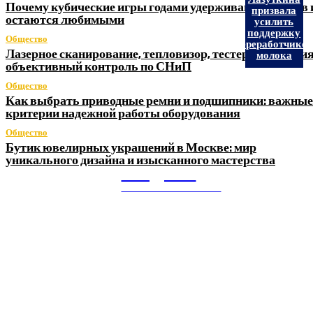
Почему кубические игры годами удерживают игроков 
призвала
остаются любимыми
усилить
поддержку
Общество
переработчико
Лазерное сканирование, тепловизор, тестер заземления
молока
объективный контроль по СНиП
Общество
Как выбрать приводные ремни и подшипники: важные
критерии надежной работы оборудования
Общество
Бутик ювелирных украшений в Москве: мир
уникального дизайна и изысканного мастерства
Litegps.ru
МИРОВЫЕ НОВОСТИ
О НАС:
Мировые новости.