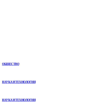
Все самое важное и интересное за последние сутки в
сфере политики, экономики, общества, науки, культуры и
спорта. Самые актуальные новости ежедневно и только
для Вас!
Новое
Как СТО помогает поддерживать автомобиль в надежном
состоянии
ОБЩЕСТВО
VR в двигательной реабилитации: почему технология
начинается не с оборудования, а с методики
НАУКА И ТЕХНОЛОГИИ
Почему реабилитационные центры расширяют программы с
помощью сухой иммерсии
НАУКА И ТЕХНОЛОГИИ