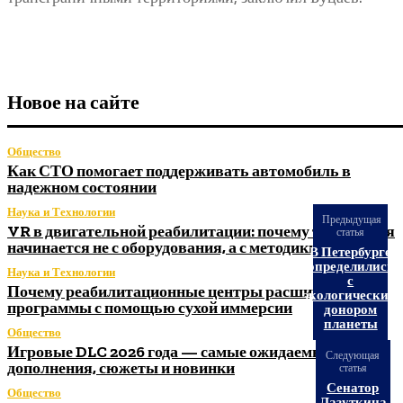
Новое на сайте
Общество
Как СТО помогает поддерживать автомобиль в
надежном состоянии
Наука и Технологии
Предыдущая
VR в двигательной реабилитации: почему технология
статья
начинается не с оборудования, а с методики
В Петербурге
определились
Наука и Технологии
с
Почему реабилитационные центры расширяют
экологическим
программы с помощью сухой иммерсии
донором
планеты
Общество
Игровые DLC 2026 года — самые ожидаемые
Следующая
дополнения, сюжеты и новинки
статья
Сенатор
Общество
Лазуткина