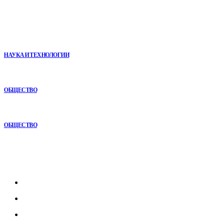
В топе
Почему реабилитационные центры расширяют программы с
помощью сухой иммерсии
НАУКА И ТЕХНОЛОГИИ
Почему кубические игры годами удерживают игроков и
остаются любимыми
ОБЩЕСТВО
Игровые DLC 2026 года — самые ожидаемые дополнения,
сюжеты и новинки
ОБЩЕСТВО
Рубрикатор
Главная
В мире
В России