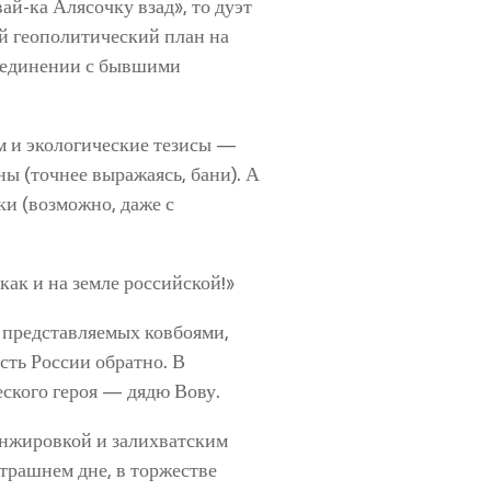
й-ка Алясочку взад», то дуэт
 геополитический план на
соединении с бывшими
м и экологические тезисы —
ны (точнее выражаясь, бани). А
ки (возможно, даже с
как и на земле российской!»
 представляемых ковбоями,
сть России обратно. В
ского героя — дядю Вову.
анжировкой и залихватским
трашнем дне, в торжестве