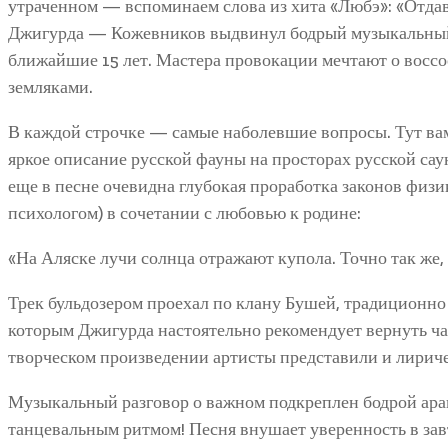
утраченном — вспоминаем слова из хита «Любэ»: «Отдава
Джигурда — Кожевников выдвинул бодрый музыкальный
ближайшие 15 лет. Мастера провокации мечтают о вос
земляками.
В каждой строчке — самые наболевшие вопросы. Тут ва
яркое описание русской фауны на просторах русской сау
еще в песне очевидна глубокая проработка законов физи
психологом) в сочетании с любовью к родине:
«На Аляске лучи солнца отражают купола. Точно так же, 
Трек бульдозером проехал по клану Бушей, традиционно
которым Джигурда настоятельно рекомендует вернуть ча
творческом произведении артисты представили и лириче
Музыкальный разговор о важном подкреплен бодрой ар
танцевальным ритмом! Песня внушает уверенность в зав­