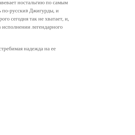
навевает ностальгию по самым
 по-русски» Джигурды, и
го сегодня так не хватает, и,
 в исполнении легендарного
стребимая надежда на ее