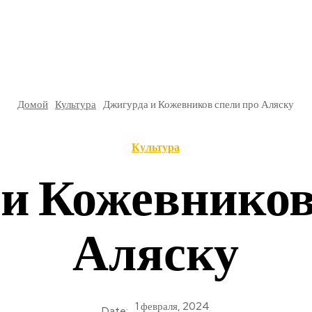
РЕ
В РОССИИ
ОБЩЕСТВО
КУЛЬТУРА
НАУКА
Домой
Культура
Джигурда и Кожевников спели про Аляску
Культура
и Кожевников
Аляску
1 февраля, 2024
Date: