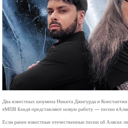
Два известных шоумена Никита Джигурда и Константин
«МПВ Бэнд» представляют новую работу — песню «Аляс
Если ранее известные отечественные песни об Аляске л