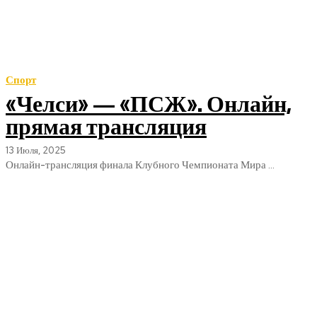
Спорт
«Челси» — «ПСЖ». Онлайн,
прямая трансляция
13 Июля, 2025
Онлайн-трансляция финала Клубного Чемпионата Мира ...