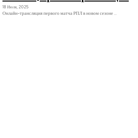
18 Июля, 2025
Онлайн-трансляция первого матча РПЛ в новом сезоне ...