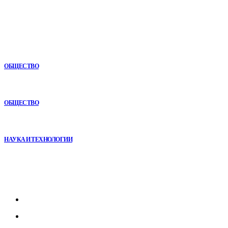
В топе
Игровые DLC 2026 года — самые ожидаемые дополнения,
сюжеты и новинки
ОБЩЕСТВО
Почему кубические игры годами удерживают игроков и
остаются любимыми
ОБЩЕСТВО
Почему реабилитационные центры расширяют программы с
помощью сухой иммерсии
НАУКА И ТЕХНОЛОГИИ
Рубрикатор
Главная
В мире