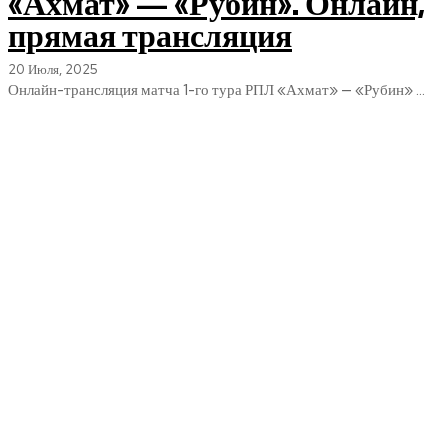
«Ахмат» — «Рубин». Онлайн,
прямая трансляция
20 Июля, 2025
Онлайн-трансляция матча 1-го тура РПЛ «Ахмат» — «Рубин» ...