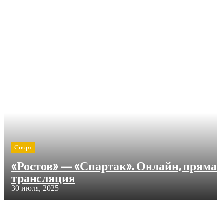
Спорт
«Ростов» — «Спартак». Онлайн, пряма
трансляция
30 июля, 2025