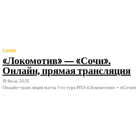
Спорт
«Локомотив» — «Сочи».
Онлайн, прямая трансляция
19 Июля, 2025
Онлайн-трансляция матча 1-го тура РПЛ «Локомотив» — «Сочи»
...