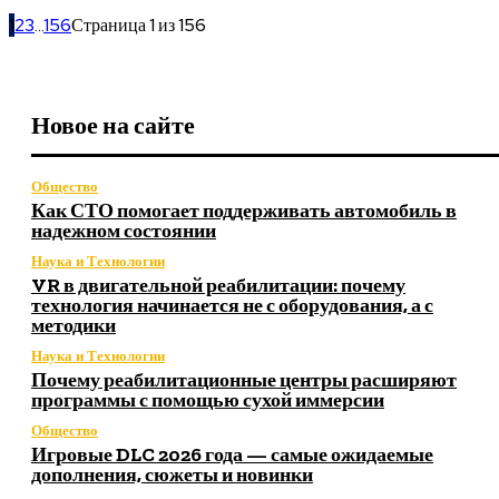
1
2
3
...
156
Страница 1 из 156
Новое на сайте
Общество
Как СТО помогает поддерживать автомобиль в
надежном состоянии
Наука и Технологии
VR в двигательной реабилитации: почему
технология начинается не с оборудования, а с
методики
Наука и Технологии
Почему реабилитационные центры расширяют
программы с помощью сухой иммерсии
Общество
Игровые DLC 2026 года — самые ожидаемые
дополнения, сюжеты и новинки