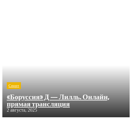
Спорт
«Боруссия» Д — Лилль. Онлайн,
прямая трансляция
2 августа, 2025