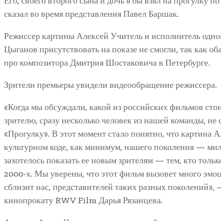
Его, своего второго сына и дочь я бы взял на прогулку 
сказал во время представления Павел Баршак.
Режиссер картины Алексей Учитель и исполнитель одно
Цыганов присутствовать на показе не смогли, так как об
про композитора Дмитрия Шостаковича в Петербурге.
Зрители премьеры увидели видеообращение режиссера.
«Когда мы обсуждали, какой из российских фильмов сто
зрителю, сразу несколько человек из нашей команды, не
«Прогулку». В этот момент стало понятно, что картина 
культурном коде, как минимум, нашего поколения — мил
захотелось показать ее новым зрителям — тем, кто только
2000-х. Мы уверены, что этот фильм вызовет много эмоц
сблизит нас, представителей таких разных поколений»,
кинопрокату RWV Film Дарья Рязанцева.