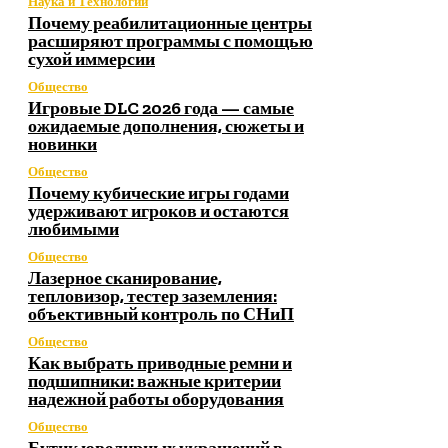
Наука и Технологии
Почему реабилитационные центры
расширяют программы с помощью
сухой иммерсии
Общество
Игровые DLC 2026 года — самые
ожидаемые дополнения, сюжеты и
новинки
Общество
Почему кубические игры годами
удерживают игроков и остаются
любимыми
Общество
Лазерное сканирование,
тепловизор, тестер заземления:
объективный контроль по СНиП
Общество
Как выбрать приводные ремни и
подшипники: важные критерии
надежной работы оборудования
Общество
Бутик ювелирных украшений в