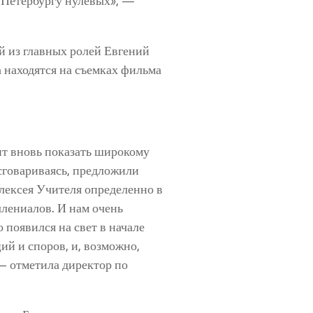
по Петербургу нулевых», —
й из главных ролей Евгений
а находятся на съемках фильма
ит вновь показать широкому
 сговариваясь, предложили
Алексея Учителя определенно в
лениалов. И нам очень
 появился на свет в начале
ий и споров, и, возможно,
 — отметила директор по