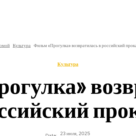
РЕ
В РОССИИ
ОБЩЕСТВО
КУЛЬТУРА
НАУКА
омой
Культура
Фильм «Прогулка» возвратилась в российский прок
Культура
огулка» возв
ссийский про
23 июля, 2025
Date: