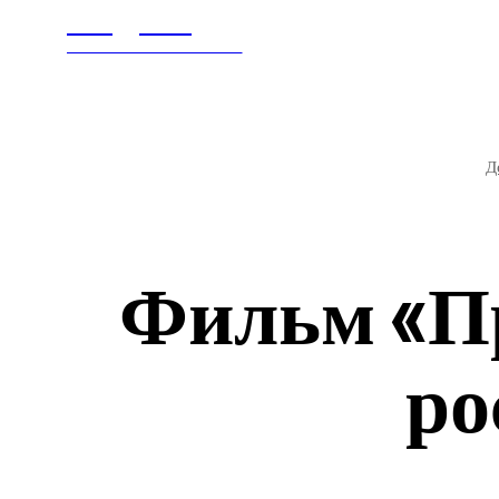
Litegps.ru
ГЛАВНАЯ
В МИ
МИРОВЫЕ НОВОСТИ
Д
Фильм «Пр
ро