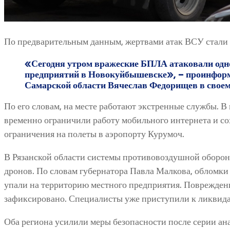
По предварительным данным, жертвами атак ВСУ стали 
«Сегодня утром вражеские БПЛА атаковали од
предприятий в Новокуйбышевске», – проинфор
Самарской области Вячеслав Федорищев в свое
По его словам, на месте работают экстренные службы. В 
временно ограничили работу мобильного интернета и с
ограничения на полеты в аэропорту Курумоч.
В Рязанской области системы противовоздушной оборон
дронов. По словам губернатора Павла Малкова, обломки
упали на территорию местного предприятия. Поврежден
зафиксировано. Специалисты уже приступили к ликвид
Оба региона усилили меры безопасности после серии ан