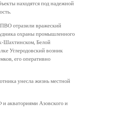
бъекты находятся под надежной
ость.
 ПВО отразили вражеский
трудника охраны промышленного
к-Шахтинском, Белой
елке Углеродовский возник
мков, его оперативно
лотника унесла жизнь местной
 и акваториями Азовского и