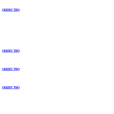
строительстве
ОБЩЕСТВО
В топе
Почему опыт подрядчика играет ключевую роль в дорожном
строительстве
ОБЩЕСТВО
Анонимная наркологическая помощь в Ижевске: как получить
поддержку без лишнего внимания
ОБЩЕСТВО
Как СТО помогает поддерживать автомобиль в надежном
состоянии
ОБЩЕСТВО
Рубрикатор