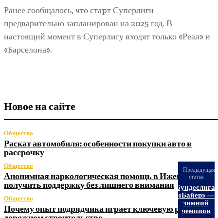
Ранее сообщалось, что стаpт Суперлиги
предварительно запланирован на 2025 год. В
настоящий момент в Суперлигу входят только «Реал» и
«Барселона».
Новое на сайте
Общество
Раскат автомобиля: особенности покупки авто в
рассрочку
Общество
Предыдущая
Анонимная наркологическая помощь в Ижевске: как
статья
получить поддержку без лишнего внимания
Бундеслига.
«Байер» —
Общество
зимний
Почему опыт подрядчика играет ключевую роль в
чемпион
дорожном строительстве