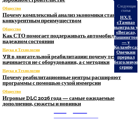
Следующая
Общество
статья
Почему комплексный анализ экономики становится
НХЛ.
конкурентным преимуществом
«Тампа»
выиграла у
Общество
«Вегаса»,
Как СТО помогает поддерживать автомобиль в
«Вашингтон
надежном состоянии
— у
«Коламбуса»
Наука и Технологии
Овечкин
VR в двигательной реабилитации: почему технология
прервал
начинается не с оборудования, а с методики
безголевую
серию
Наука и Технологии
Почему реабилитационные центры расширяют
программы с помощью сухой иммерсии
Общество
Игровые DLC 2026 года — самые ожидаемые
дополнения, сюжеты и новинки
Litegps.ru
МИРОВЫЕ НОВОСТИ