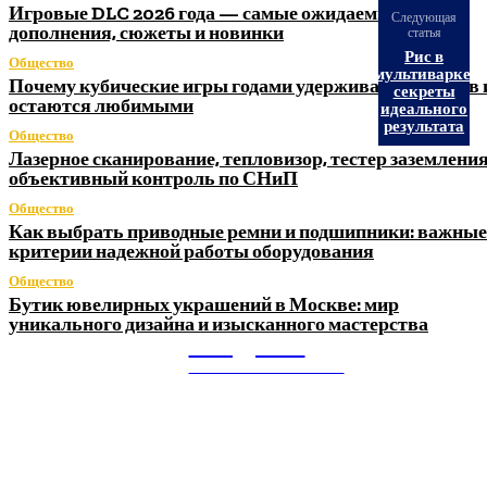
Игровые DLC 2026 года — самые ожидаемые
Следующая
дополнения, сюжеты и новинки
статья
Рис в
Общество
мультиварке:
Почему кубические игры годами удерживают игроков 
секреты
остаются любимыми
идеального
результата
Общество
Лазерное сканирование, тепловизор, тестер заземления
объективный контроль по СНиП
Общество
Как выбрать приводные ремни и подшипники: важные
критерии надежной работы оборудования
Общество
Бутик ювелирных украшений в Москве: мир
уникального дизайна и изысканного мастерства
Litegps.ru
МИРОВЫЕ НОВОСТИ