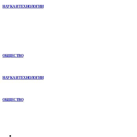
НАУКА И ТЕХНОЛОГИИ
В топе
Почему кубические игры годами удерживают игроков и
остаются любимыми
ОБЩЕСТВО
Почему реабилитационные центры расширяют программы с
помощью сухой иммерсии
НАУКА И ТЕХНОЛОГИИ
Игровые DLC 2026 года — самые ожидаемые дополнения,
сюжеты и новинки
ОБЩЕСТВО
Рубрикатор
Главная