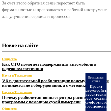
За счет этого обратная связь перестает быть
формальностью и превращается в рабочий инструмент
для улучшения сервиса и процессов
Новое на сайте
Общество
Как СТО помогает поддерживать автомобиль в
надежном состоянии
Наука и Технологии
Предыдущая
VR в двигательной реабилитации: почему технология
статья
начинается не с оборудования, а с методики
Проект
благоустройства
Наука и Технологии
территории
Почему реабилитационные центры расширяют
двора: создание
программы с помощью сухой иммерсии
комфортного
пространства
Общество