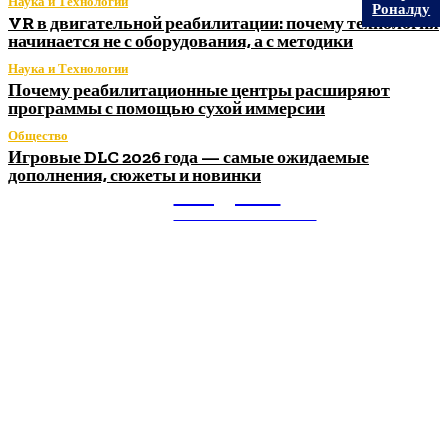
Наука и Технологии
Роналду
VR в двигательной реабилитации: почему технология
начинается не с оборудования, а с методики
Наука и Технологии
Почему реабилитационные центры расширяют
программы с помощью сухой иммерсии
Общество
Игровые DLC 2026 года — самые ожидаемые
дополнения, сюжеты и новинки
Litegps.ru
МИРОВЫЕ НОВОСТИ
О НАС:
Мировые новости.
Все самое важное и интересное за последние сутки в
сфере политики, экономики, общества, науки, культуры и