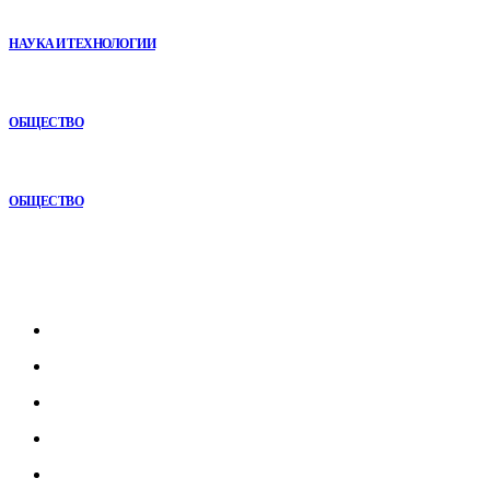
помощью сухой иммерсии
НАУКА И ТЕХНОЛОГИИ
Почему комплексный анализ экономики становится
конкурентным преимуществом
ОБЩЕСТВО
Как СТО помогает поддерживать автомобиль в надежном
состоянии
ОБЩЕСТВО
Рубрикатор
Главная
В мире
В России
Общество
Культура