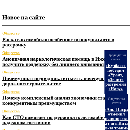
Новое на сайте
Общество
Раскат автомобиля: особенности покупки авто в
рассрочку
Общество
Предыдущая
Анонимная наркологическая помощь в Ижевске: как
статья
получить поддержку без лишнего внимания
«Кузбасс»
победил
Общество
«Урал»,
Почему опыт подрядчика играет ключевую роль в
«Зенит»
дорожном строительстве
разгромил
«Нову»
Общество
Почему комплексный анализ экономики становится
Следующая
конкурентным преимуществом
статья
«Аль-Наср»
Общество
отменил
Как СТО помогает поддерживать автомобиль в
товарищески
надежном состоянии
матчи в Кита
из-за травмы