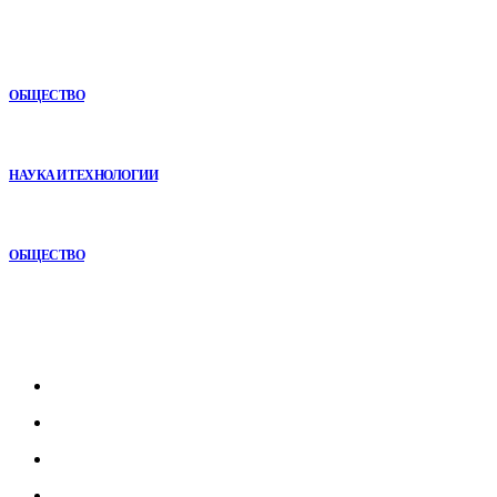
Как СТО помогает поддерживать автомобиль в надежном
состоянии
ОБЩЕСТВО
VR в двигательной реабилитации: почему технология
начинается не с оборудования, а с методики
НАУКА И ТЕХНОЛОГИИ
Почему кубические игры годами удерживают игроков и
остаются любимыми
ОБЩЕСТВО
Рубрикатор
Главная
В мире
В России
Общество