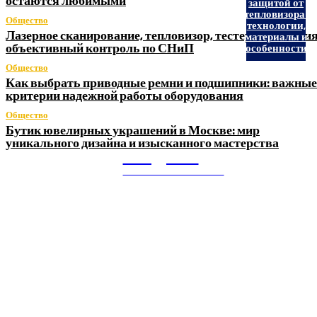
остаются любимыми
защитой от
тепловизора:
Общество
технологии,
Лазерное сканирование, тепловизор, тестер заземления
материалы и
объективный контроль по СНиП
особенности
Общество
Как выбрать приводные ремни и подшипники: важные
критерии надежной работы оборудования
Общество
Бутик ювелирных украшений в Москве: мир
уникального дизайна и изысканного мастерства
Litegps.ru
МИРОВЫЕ НОВОСТИ
О НАС:
Мировые новости.
Все самое важное и интересное за последние сутки в