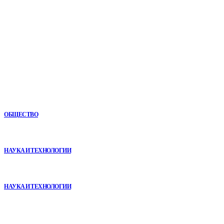
сфере политики, экономики, общества, науки, культуры и
спорта. Самые актуальные новости ежедневно и только
для Вас!
Новое
Как СТО помогает поддерживать автомобиль в надежном
состоянии
ОБЩЕСТВО
VR в двигательной реабилитации: почему технология
начинается не с оборудования, а с методики
НАУКА И ТЕХНОЛОГИИ
Почему реабилитационные центры расширяют программы с
помощью сухой иммерсии
НАУКА И ТЕХНОЛОГИИ
В топе