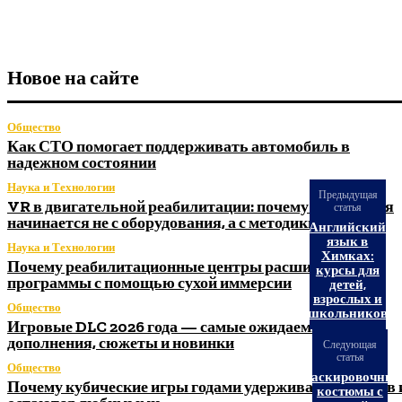
Новое на сайте
Общество
Как СТО помогает поддерживать автомобиль в
надежном состоянии
Наука и Технологии
Предыдущая
VR в двигательной реабилитации: почему технология
статья
начинается не с оборудования, а с методики
Английский
язык в
Наука и Технологии
Химках:
Почему реабилитационные центры расширяют
курсы для
программы с помощью сухой иммерсии
детей,
взрослых и
Общество
школьников
Игровые DLC 2026 года — самые ожидаемые
дополнения, сюжеты и новинки
Следующая
статья
Общество
Маскировочные
Почему кубические игры годами удерживают игроков 
костюмы с