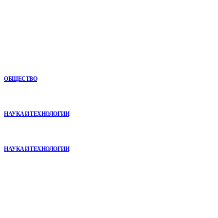
Новое
Как СТО помогает поддерживать автомобиль в надежном
состоянии
ОБЩЕСТВО
VR в двигательной реабилитации: почему технология
начинается не с оборудования, а с методики
НАУКА И ТЕХНОЛОГИИ
Почему реабилитационные центры расширяют программы с
помощью сухой иммерсии
НАУКА И ТЕХНОЛОГИИ
В топе
Как СТО помогает поддерживать автомобиль в надежном
состоянии