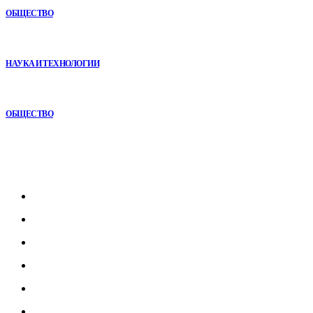
ОБЩЕСТВО
VR в двигательной реабилитации: почему технология
начинается не с оборудования, а с методики
НАУКА И ТЕХНОЛОГИИ
Почему кубические игры годами удерживают игроков и
остаются любимыми
ОБЩЕСТВО
Рубрикатор
Главная
В мире
В России
Общество
Культура
Наука