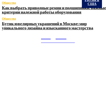
Общество
США
Как выбрать приводные ремни и подшипники: важные
критерии надежной работы оборудования
Общество
Бутик ювелирных украшений в Москве: мир
уникального дизайна и изысканного мастерства
Litegps.ru
МИРОВЫЕ НОВОСТИ
О НАС:
Мировые новости.
Все самое важное и интересное за последние сутки в
сфере политики, экономики, общества, науки, культуры и
спорта. Самые актуальные новости ежедневно и только
для Вас!