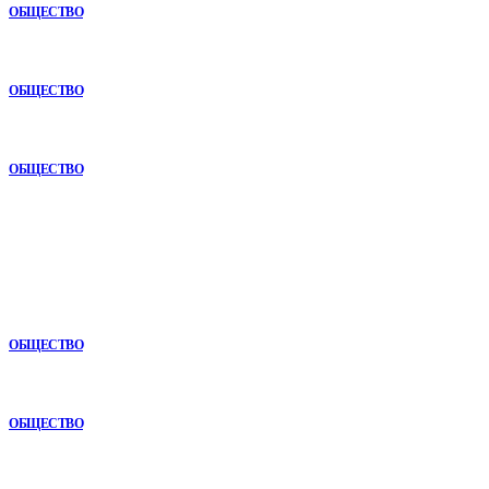
ОБЩЕСТВО
Анонимная наркологическая помощь в Ижевске: как получить
поддержку без лишнего внимания
ОБЩЕСТВО
Почему опыт подрядчика играет ключевую роль в дорожном
строительстве
ОБЩЕСТВО
В топе
Анонимная наркологическая помощь в Ижевске: как получить
поддержку без лишнего внимания
ОБЩЕСТВО
Почему опыт подрядчика играет ключевую роль в дорожном
строительстве
ОБЩЕСТВО
Почему реабилитационные центры расширяют программы с
помощью сухой иммерсии