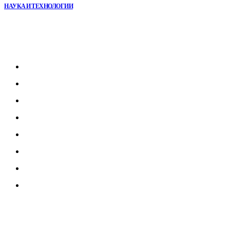
НАУКА И ТЕХНОЛОГИИ
Рубрикатор
Главная
В мире
В России
Общество
Культура
Наука
Экономика
Спорт
© 2023 Litegps.ru. Все права защищены.