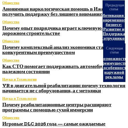
Общество
Предыдущая
Анонимная наркологическая помощь в Ижевске: как
статья
получить поддержку без лишнего внимания
Мотивация в
современном
Общество
бизнесе:
Почему опыт подрядчика играет ключевую роль в
Развитие и
дорожном строительстве
Поддержка
Сотрудников
Общество
Почему комплексный анализ экономики становится
Следующая
конкурентным преимуществом
статья
Возможности
Общество
преимуществ
Как СТО помогает поддерживать автомобиль в
и особенност
надежном состоянии
наружной
рекламы
Наука и Технологии
VR в двигательной реабилитации: почему технология
начинается не с оборудования, а с методики
Наука и Технологии
Почему реабилитационные центры расширяют
программы с помощью сухой иммерсии
Общество
Игровые DLC 2026 года — самые ожидаемые