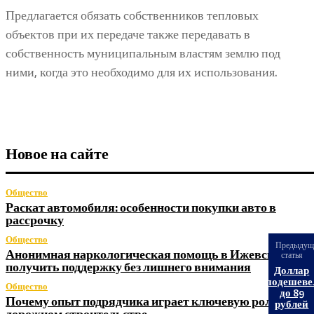
Предлагается обязать собственников тепловых
объектов при их передаче также передавать в
собственность муниципальным властям землю под
ними, когда это необходимо для их использования.
Новое на сайте
Общество
Раскат автомобиля: особенности покупки авто в
рассрочку
Общество
Предыдущ
Анонимная наркологическая помощь в Ижевске: как
статья
получить поддержку без лишнего внимания
Доллар
подешеве
Общество
до 89
Почему опыт подрядчика играет ключевую роль в
рублей
дорожном строительстве