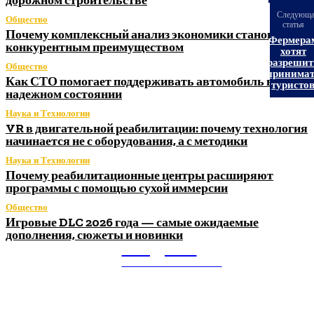
Следующ
Общество
статья
Почему комплексный анализ экономики становится
Фермера
конкурентным преимуществом
хотят
разрешит
Общество
принима
Как СТО помогает поддерживать автомобиль в
туристо
надежном состоянии
Наука и Технологии
VR в двигательной реабилитации: почему технология
начинается не с оборудования, а с методики
Наука и Технологии
Почему реабилитационные центры расширяют
программы с помощью сухой иммерсии
Общество
Игровые DLC 2026 года — самые ожидаемые
дополнения, сюжеты и новинки
Litegps.ru
МИРОВЫЕ НОВОСТИ