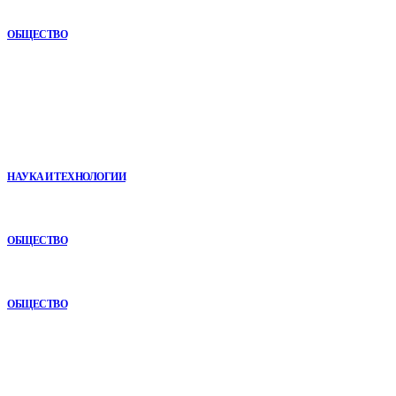
строительстве
ОБЩЕСТВО
В топе
VR в двигательной реабилитации: почему технология
начинается не с оборудования, а с методики
НАУКА И ТЕХНОЛОГИИ
Анонимная наркологическая помощь в Ижевске: как получить
поддержку без лишнего внимания
ОБЩЕСТВО
Почему опыт подрядчика играет ключевую роль в дорожном
строительстве
ОБЩЕСТВО
Рубрикатор