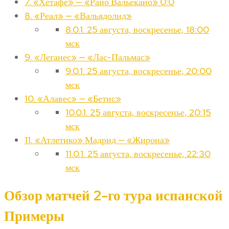
7.
«Хетафе» — «Райо Вальекано» 0:0
8.
«Реал» — «Вальядолид»
8.0.1.
25 августа, воскресенье, 18:00
мск
9.
«Леганес» — «Лас-Пальмас»
9.0.1.
25 августа, воскресенье, 20:00
мск
10.
«Алавес» — «Бетис»
10.0.1.
25 августа, воскресенье, 20:15
мск
11.
«Атлетико» Мадрид — «Жирона»
11.0.1.
25 августа, воскресенье, 22:30
мск
Обзор матчей 2-го тура испанской
Примеры