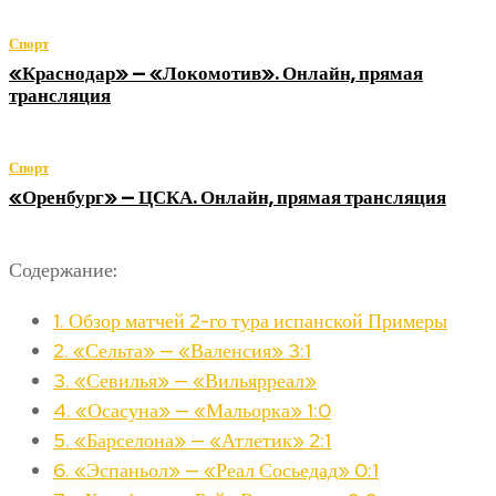
Спорт
«Краснодар» — «Локомотив». Онлайн, прямая
трансляция
Спорт
«Оренбург» — ЦСКА. Онлайн, прямая трансляция
Содержание:
1.
Обзор матчей 2-го тура испанской Примеры
2.
«Сельта» — «Валенсия» 3:1
3.
«Севилья» — «Вильярреал»
4.
«Осасуна» — «Мальорка» 1:0
5.
«Барселона» — «Атлетик» 2:1
6.
«Эспаньол» — «Реал Сосьедад» 0:1