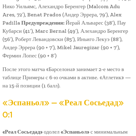
Нико Уильямс, Алехандро Беренгер (Malcom Adu
Ares, 72′), Benat Prados (Андер Эррера, 79′), Alex
Padilla
Предупреждения:
Йерай Альварес (38′), Пау
Кубарси (41′), Marc Bernal (49′), Алехандро Беренгер
(56′), Роберт Левандовски (85′), Иньиго Лекуэ (88′),
Андер Эррера (90 + 7′), Mikel Jauregizar (90 + 7′),
Фермин Лопес (90 + 8′)
После этого матча «Барселона» занимает 2-е место в
таблице Примеры с 6-ю очками в активе. «Атлетик» —
на 15-й позиции (1 балл).
«Эспаньол» — «Реал Сосьедад»
0:1
«Реал Сосьедад»
одолел
«Эспаньол»
с минимальным