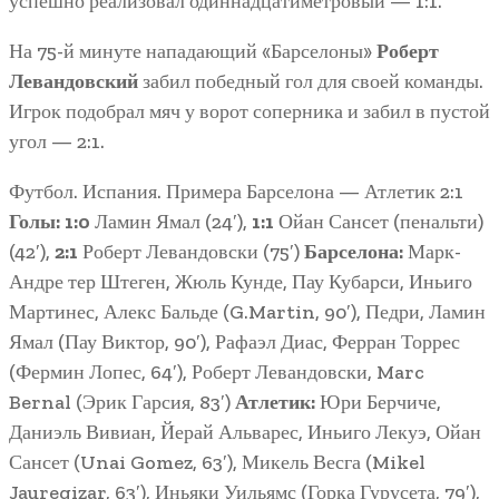
успешно реализовал одиннадцатиметровый — 1:1.
На 75-й минуте нападающий «Барселоны»
Роберт
Левандовский
забил победный гол для своей команды.
Игрок подобрал мяч у ворот соперника и забил в пустой
угол — 2:1.
Футбол. Испания. Примера Барселона — Атлетик 2:1
Голы:
1:0
Ламин Ямал (24′),
1:1
Ойан Сансет (пенальти)
(42′),
2:1
Роберт Левандовски (75′)
Барселона:
Марк-
Андре тер Штеген, Жюль Кунде, Пау Кубарси, Иньиго
Мартинес, Алекс Бальде (G.Martin, 90′), Педри, Ламин
Ямал (Пау Виктор, 90′), Рафаэл Диас, Ферран Торрес
(Фермин Лопес, 64′), Роберт Левандовски, Marc
Bernal (Эрик Гарсия, 83′)
Атлетик:
Юри Берчиче,
Даниэль Вивиан, Йерай Альварес, Иньиго Лекуэ, Ойан
Сансет (Unai Gomez, 63′), Микель Весга (Mikel
Jauregizar, 63′), Иньяки Уильямс (Горка Гурусета, 79′),