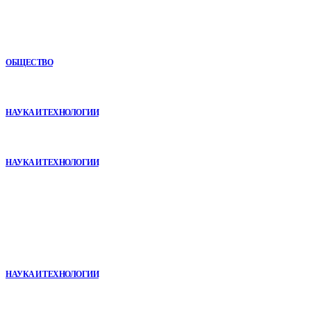
Как СТО помогает поддерживать автомобиль в надежном
состоянии
ОБЩЕСТВО
VR в двигательной реабилитации: почему технология
начинается не с оборудования, а с методики
НАУКА И ТЕХНОЛОГИИ
Почему реабилитационные центры расширяют программы с
помощью сухой иммерсии
НАУКА И ТЕХНОЛОГИИ
В топе
VR в двигательной реабилитации: почему технология
начинается не с оборудования, а с методики
НАУКА И ТЕХНОЛОГИИ
Как СТО помогает поддерживать автомобиль в надежном
состоянии