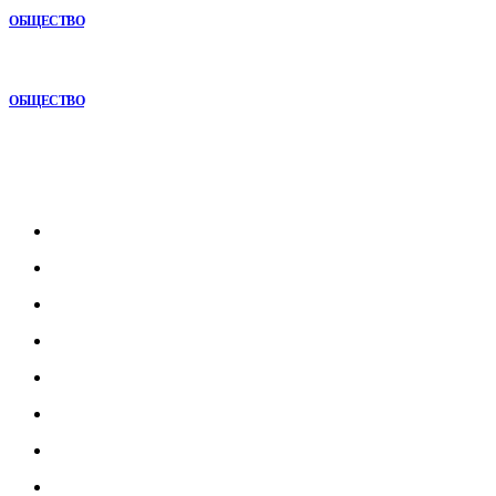
ОБЩЕСТВО
Почему кубические игры годами удерживают игроков и
остаются любимыми
ОБЩЕСТВО
Рубрикатор
Главная
В мире
В России
Общество
Культура
Наука
Экономика
Спорт