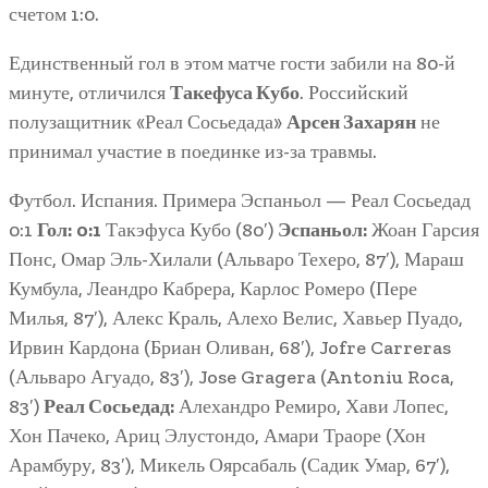
счетом 1:0.
Единственный гол в этом матче гости забили на 80-й
минуте, отличился
Такефуса Кубо
. Российский
полузащитник «Реал Сосьедада»
Арсен Захарян
не
принимал участие в поединке из-за травмы.
Футбол. Испания. Примера Эспаньол — Реал Сосьедад
0:1
Гол:
0:1
Такэфуса Кубо (80′)
Эспаньол:
Жоан Гарсия
Понс, Омар Эль-Хилали (Альваро Техеро, 87′), Мараш
Кумбула, Леандро Кабрера, Карлос Ромеро (Пере
Милья, 87′), Алекс Краль, Алехо Велис, Хавьер Пуадо,
Ирвин Кардона (Бриан Оливан, 68′), Jofre Carreras
(Альваро Агуадо, 83′), Jose Gragera (Antoniu Roca,
83′)
Реал Сосьедад:
Алехандро Ремиро, Хави Лопес,
Хон Пачеко, Ариц Элустондо, Амари Траоре (Хон
Арамбуру, 83′), Микель Оярсабаль (Садик Умар, 67′),