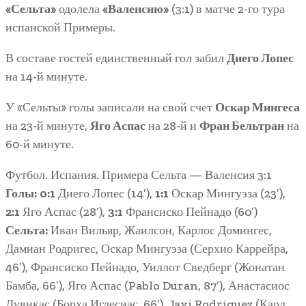
«Сельта»
одолела
«Валенсию»
(3:1) в матче 2-го тура
испанской Примеры.
В составе гостей единственный гол забил
Диего Лопес
на 14-й минуте.
У «Сельты» голы записали на свой счет
Оскар Мингеса
на 23-й минуте,
Яго Аспас
на 28-й и
Фран Бельтран
на
60-й минуте.
Футбол. Испания. Примера Сельта — Валенсия 3:1
Голы:
0:1
Диего Лопес (14′),
1:1
Оскар Мингуэза (23′),
2:1
Яго Аспас (28′),
3:1
Франсиско Пейнадо (60′)
Сельта:
Иван Вильяр, Жаилсон, Карлос Домингес,
Дамиан Родригес, Оскар Мингуэза (Серхио Каррейра,
46′), Франсиско Пейнадо, Уиллот Сведберг (Жонатан
Бамба, 66′), Яго Аспас (Pablo Duran, 87′), Анастасиос
Дувикас (Борха Иглесиас, 66′), Javi Rodriguez (Карл