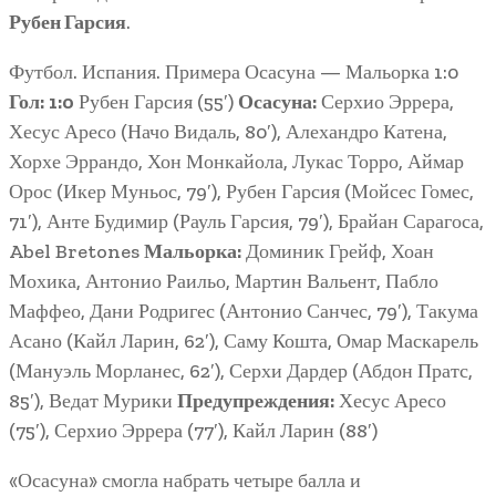
Рубен Гарсия
.
Футбол. Испания. Примера Осасуна — Мальорка 1:0
Гол:
1:0
Рубен Гарсия (55′)
Осасуна:
Серхио Эррера,
Хесус Аресо (Начо Видаль, 80′), Алехандро Катена,
Хорхе Эррандо, Хон Монкайола, Лукас Торро, Аймар
Орос (Икер Муньос, 79′), Рубен Гарсия (Мойсес Гомес,
71′), Анте Будимир (Рауль Гарсия, 79′), Брайан Сарагоса,
Abel Bretones
Мальорка:
Доминик Грейф, Хоан
Мохика, Антонио Раильо, Мартин Вальент, Пабло
Маффео, Дани Родригес (Антонио Санчес, 79′), Такума
Асано (Кайл Ларин, 62′), Саму Кошта, Омар Маскарель
(Мануэль Морланес, 62′), Серхи Дардер (Абдон Пратс,
85′), Ведат Мурики
Предупреждения:
Хесус Аресо
(75′), Серхио Эррера (77′), Кайл Ларин (88′)
«Осасуна» смогла набрать четыре балла и