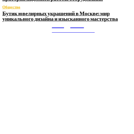
Общество
Бутик ювелирных украшений в Москве: мир
уникального дизайна и изысканного мастерства
Litegps.ru
МИРОВЫЕ НОВОСТИ
О НАС:
Мировые новости.
Все самое важное и интересное за последние сутки в
сфере политики, экономики, общества, науки, культуры и
спорта. Самые актуальные новости ежедневно и только
для Вас!
Новое