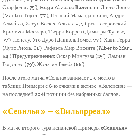
Старфельт, 75′), Hugo Alvarez
Валенсия:
Диего Лопес
(Martin Tejon, 77′), Георгий Мамардашвили, Андре
Алмейда, Хесус Васкес Алькальде, Ярек Гасёровский,
Кристьян Москера, Тьерри Корреа (Димитри Фулкье,
77′), Пепелу, Уго Дуро (Даниэль Гомес, 77′), Хави Герра
(Луис Риоха, 61′), Рафаэль Мир Висенте (Alberto Mari,
84′)
Предупреждения:
Оскар Мингуэза (25′), Дамиан
Родригес (79′), Жонатан Бамба (88′)
После этого матча «Сельта» занимает 1-е место в
таблице Примеры с 6-ю очками в активе. «Валенсия» —
на последней 20-й позиции без набранных баллов.
«Севилья» — «Вильярреал»
В матче второго тура испанской Примеры
«Севилья»