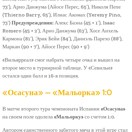
73′), Арно Данжума (Айосе Перес, 65′), Николя Пепе
(Thierno Barry, 65′), Илиас Акомах (Yeremy Pino,
73′)
Предупреждения:
Алекс Баэна (45 + 1′), Isaac
Romero (45 + 2′), Арно Данжума (63′), Хосе Анхель
Кармона (81′), Эрик Бейи (84′), Даниэль Парехо (88′),
Маркан (90 + 7′), Айосе Перес (90 + 9′)
«Вильярреал» смог набрать четыре очка и вышел на
второе место в турнирной таблице. У «Севильи»
остался один балл и 16-я позиция.
«Осасуна» — «Мальорка» 1:0
В матче второго тура чемпионата Испании
«Осасуна»
на своем поле одолела
«Мальорку»
со счетом 1:0.
Автором единственного забитого мяча в этой игре стал