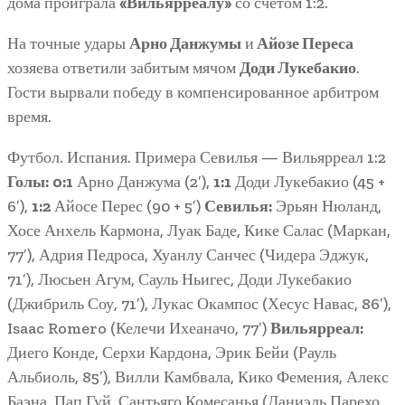
дома проиграла
«Вильярреалу»
со счетом 1:2.
На точные удары
Арно Данжумы
и
Айозе Переса
хозяева ответили забитым мячом
Доди Лукебакио
.
Гости вырвали победу в компенсированное арбитром
время.
Футбол. Испания. Примера Севилья — Вильярреал 1:2
Голы:
0:1
Арно Данжума (2′),
1:1
Доди Лукебакио (45 +
6′),
1:2
Айосе Перес (90 + 5′)
Севилья:
Эрьян Нюланд,
Хосе Анхель Кармона, Луак Баде, Кике Салас (Маркан,
77′), Адрия Педроса, Хуанлу Санчес (Чидера Эджук,
71′), Люсьен Агум, Сауль Ньигес, Доди Лукебакио
(Джибриль Соу, 71′), Лукас Окампос (Хесус Навас, 86′),
Isaac Romero (Келечи Ихеаначо, 77′)
Вильярреал:
Диего Конде, Серхи Кардона, Эрик Бейи (Рауль
Альбиоль, 85′), Вилли Камбвала, Кико Фемения, Алекс
Баэна, Пап Гуй, Сантьяго Комесанья (Даниэль Парехо,