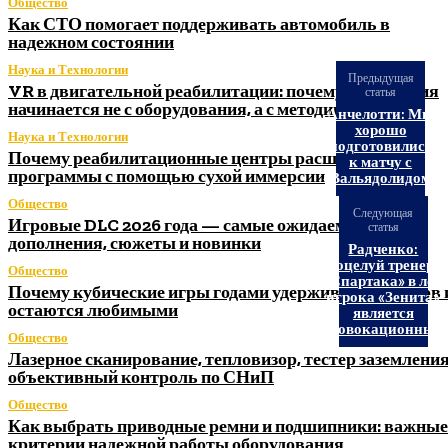
Общество
Как СТО помогает поддерживать автомобиль в
надежном состоянии
Наука и Технологии
Предыдущая
VR в двигательной реабилитации: почему технология
статья
начинается не с оборудования, а с методики
Анчелотти: Мы
хорошо
Наука и Технологии
подготовились
Почему реабилитационные центры расширяют
к матчу с
программы с помощью сухой иммерсии
«Вальядолидом»
Общество
Следующая
Игровые DLC 2026 года — самые ожидаемые
статья
дополнения, сюжеты и новинки
Радченко:
Поцелуй тренера
Общество
«Спартака» в лоб
Почему кубические игры годами удерживают игроков 
игрока «Зенита»
остаются любимыми
является
провокационным
Общество
Лазерное сканирование, тепловизор, тестер заземления
объективный контроль по СНиП
Общество
Как выбрать приводные ремни и подшипники: важные
критерии надежной работы оборудования