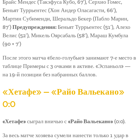
Брайс Мендес (Такэфуса Кубо, 67′), Серхио Гомес,
Беньят Туррьентес (Хон Андер Оласагасти, 66′),
Мартин Субименди, Шеральдо Бекер (Пабло Марин,
87′)
Предупреждения:
Беньят Туррьентес (51′), Алехо
Велис (52′), Микель Оярсабаль (58′), Мараш Кумбула
(90 + 7′)
После этого матча «бело-голубые» занимают 7-е место в
таблице Примеры с 3 очками в активе. «Эспаньол» —
на 19-й позиции без набранных баллов.
«Хетафе» — «Райо Вальекано»
0:0
«Хетафе»
сыграл вничью с
«Райо Вальекано»
(0:0).
За весь матче хозяева сумели нанести только 1 удар в