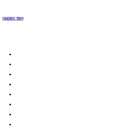
Почему кубические игры годами удерживают игроков и
остаются любимыми
ОБЩЕСТВО
Рубрикатор
Главная
В мире
В России
Общество
Культура
Наука
Экономика
Спорт