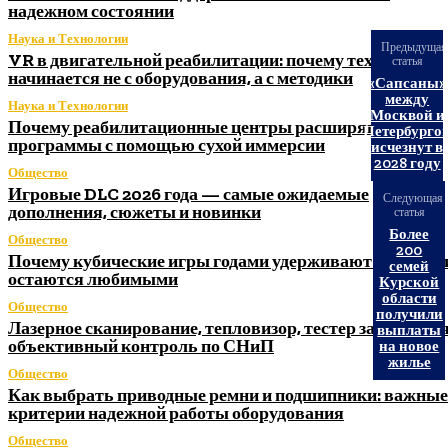
надежном состоянии
Наука и Технологии
Предыдущая
VR в двигательной реабилитации: почему технология
статья
начинается не с оборудования, а с методики
«Сапсаны»
между
Наука и Технологии
Москвой и
Почему реабилитационные центры расширяют
Петербурго
программы с помощью сухой иммерсии
исчезнут в
2028 году
Общество
Игровые DLC 2026 года — самые ожидаемые
Следующая
дополнения, сюжеты и новинки
статья
Более
Общество
200
Почему кубические игры годами удерживают игроков 
семей
остаются любимыми
Курской
области
Общество
получили
Лазерное сканирование, тепловизор, тестер заземления
выплаты
объективный контроль по СНиП
на новое
жилье
Общество
Как выбрать приводные ремни и подшипники: важные
критерии надежной работы оборудования
Общество