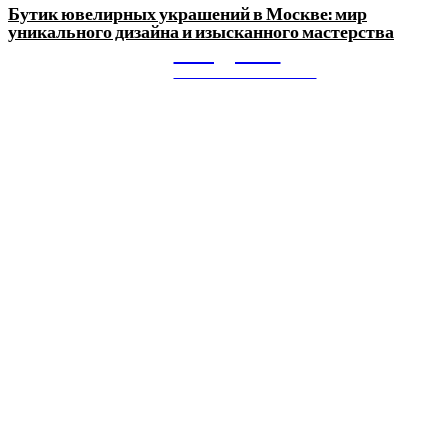
Бутик ювелирных украшений в Москве: мир
уникального дизайна и изысканного мастерства
Litegps.ru
МИРОВЫЕ НОВОСТИ
О НАС:
Мировые новости.
Все самое важное и интересное за последние сутки в
сфере политики, экономики, общества, науки, культуры и
спорта. Самые актуальные новости ежедневно и только
для Вас!
Новое