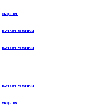
Как СТО помогает поддерживать автомобиль в надежном
состоянии
ОБЩЕСТВО
VR в двигательной реабилитации: почему технология
начинается не с оборудования, а с методики
НАУКА И ТЕХНОЛОГИИ
Почему реабилитационные центры расширяют программы с
помощью сухой иммерсии
НАУКА И ТЕХНОЛОГИИ
В топе
Почему реабилитационные центры расширяют программы с
помощью сухой иммерсии
НАУКА И ТЕХНОЛОГИИ
Игровые DLC 2026 года — самые ожидаемые дополнения,
сюжеты и новинки
ОБЩЕСТВО