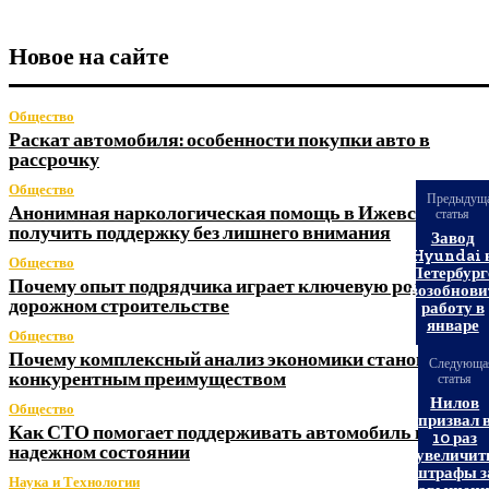
Новое на сайте
Общество
Раскат автомобиля: особенности покупки авто в
рассрочку
Общество
Предыдущ
Анонимная наркологическая помощь в Ижевске: как
статья
получить поддержку без лишнего внимания
Завод
Hyundai 
Общество
Петербург
Почему опыт подрядчика играет ключевую роль в
возобнови
дорожном строительстве
работу в
январе
Общество
Почему комплексный анализ экономики становится
Следующа
конкурентным преимуществом
статья
Нилов
Общество
призвал 
Как СТО помогает поддерживать автомобиль в
10 раз
надежном состоянии
увеличит
штрафы з
Наука и Технологии