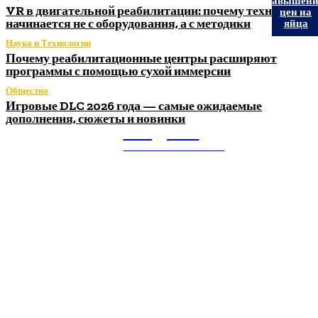
завышени
VR в двигательной реабилитации: почему технология
цен на
начинается не с оборудования, а с методики
яйца
Наука и Технологии
Почему реабилитационные центры расширяют
программы с помощью сухой иммерсии
Общество
Игровые DLC 2026 года — самые ожидаемые
дополнения, сюжеты и новинки
Litegps.ru
МИРОВЫЕ НОВОСТИ
О НАС:
Мировые новости.
Все самое важное и интересное за последние сутки в
сфере политики, экономики, общества, науки, культуры и