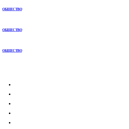
строительстве
ОБЩЕСТВО
Как СТО помогает поддерживать автомобиль в надежном
состоянии
ОБЩЕСТВО
Анонимная наркологическая помощь в Ижевске: как получить
поддержку без лишнего внимания
ОБЩЕСТВО
Рубрикатор
Главная
В мире
В России
Общество
Культура