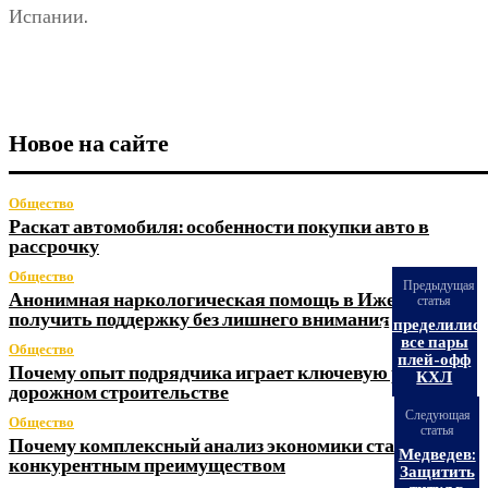
Испании.
Новое на сайте
Общество
Раскат автомобиля: особенности покупки авто в
рассрочку
Общество
Предыдущая
Анонимная наркологическая помощь в Ижевске: как
статья
получить поддержку без лишнего внимания
Определилис
все пары
Общество
плей-офф
Почему опыт подрядчика играет ключевую роль в
КХЛ
дорожном строительстве
Следующая
Общество
статья
Почему комплексный анализ экономики становится
Медведев:
конкурентным преимуществом
Защитить