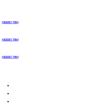
В топе
Раскат автомобиля: особенности покупки авто в рассрочку
ОБЩЕСТВО
Как СТО помогает поддерживать автомобиль в надежном
состоянии
ОБЩЕСТВО
Почему опыт подрядчика играет ключевую роль в дорожном
строительстве
ОБЩЕСТВО
Рубрикатор
Главная
В мире
В России