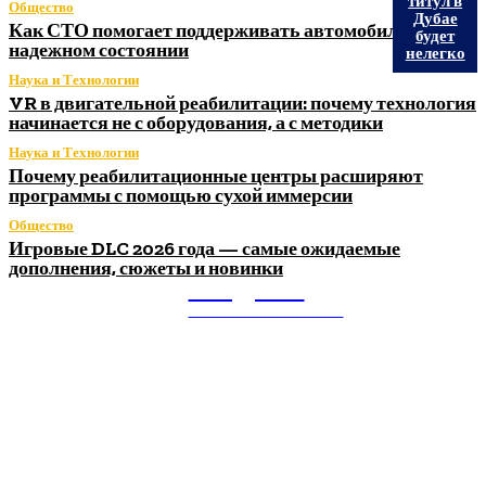
титул в
Общество
Дубае
Как СТО помогает поддерживать автомобиль в
будет
надежном состоянии
нелегко
Наука и Технологии
VR в двигательной реабилитации: почему технология
начинается не с оборудования, а с методики
Наука и Технологии
Почему реабилитационные центры расширяют
программы с помощью сухой иммерсии
Общество
Игровые DLC 2026 года — самые ожидаемые
дополнения, сюжеты и новинки
Litegps.ru
МИРОВЫЕ НОВОСТИ
О НАС: