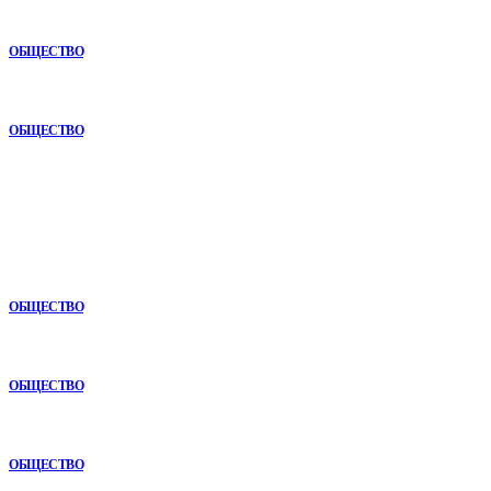
Анонимная наркологическая помощь в Ижевске: как получить
поддержку без лишнего внимания
ОБЩЕСТВО
Почему опыт подрядчика играет ключевую роль в дорожном
строительстве
ОБЩЕСТВО
В топе
Как СТО помогает поддерживать автомобиль в надежном
состоянии
ОБЩЕСТВО
Почему опыт подрядчика играет ключевую роль в дорожном
строительстве
ОБЩЕСТВО
Анонимная наркологическая помощь в Ижевске: как получить
поддержку без лишнего внимания
ОБЩЕСТВО