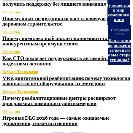
получить поддержку без лишнего внимания
Путешествие
в мир
Общество
семейного
Почему опыт подрядчика играет ключевую роль в
кино
дорожном строительстве
Следующая
Общество
статья
Почему комплексный анализ экономики становится
Коллекция
конкурентным преимуществом
продолжений
зачем нам
Общество
новые стары
Как СТО помогает поддерживать автомобиль в
сериалы?
надежном состоянии
Наука и Технологии
VR в двигательной реабилитации: почему технология
начинается не с оборудования, а с методики
Наука и Технологии
Почему реабилитационные центры расширяют
программы с помощью сухой иммерсии
Общество
Игровые DLC 2026 года — самые ожидаемые
дополнения, сюжеты и новинки
Litegps.ru