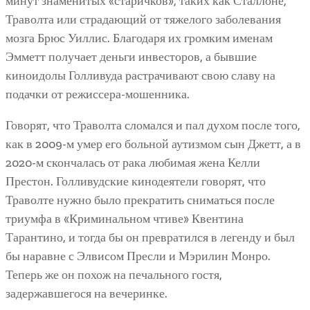
минут знаменитых «старичков», таких как Сталлоне,
Траволта или страдающий от тяжелого заболевания
мозга Брюс Уиллис. Благодаря их громким именам
Эмметт получает деньги инвесторов, а бывшие
киноидолы Голливуда растрачивают свою славу на
подачки от режиссера-мошенника.
Говорят, что Траволта сломался и пал духом после того,
как в 2009-м умер его больной аутизмом сын Джетт, а в
2020-м скончалась от рака любимая жена Келли
Престон. Голливудские кинодеятели говорят, что
Траволте нужно было прекратить сниматься после
триумфа в «Криминальном чтиве» Квентина
Тарантино, и тогда бы он превратился в легенду и был
бы наравне с Элвисом Пресли и Мэрилин Монро.
Теперь же он похож на печального гостя,
задержавшегося на вечеринке.