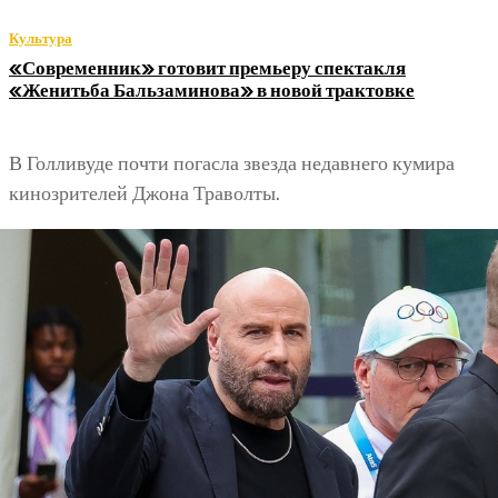
Культура
«Современник» готовит премьеру спектакля
«Женитьба Бальзаминова» в новой трактовке
В Голливуде почти погасла звезда недавнего кумира
кинозрителей Джона Траволты.