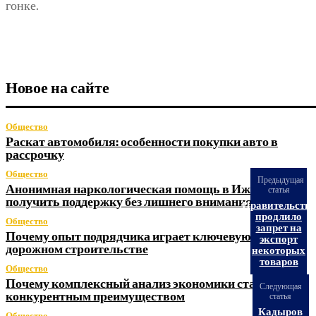
гонке.
Новое на сайте
Общество
Раскат автомобиля: особенности покупки авто в
рассрочку
Общество
Предыдущая
Анонимная наркологическая помощь в Ижевске: как
статья
получить поддержку без лишнего внимания
Правительство
продлило
Общество
запрет на
Почему опыт подрядчика играет ключевую роль в
экспорт
дорожном строительстве
некоторых
товаров
Общество
Почему комплексный анализ экономики становится
Следующая
конкурентным преимуществом
статья
Кадыров
Общество