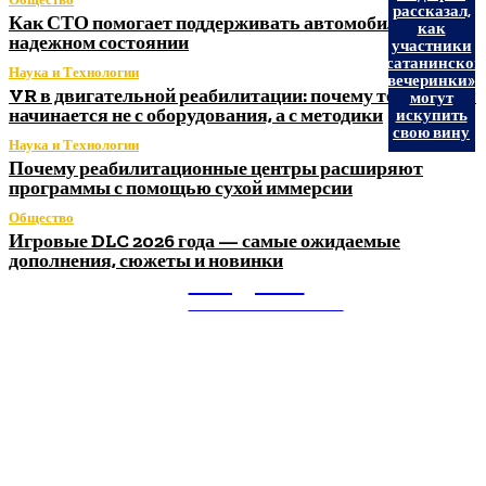
рассказал,
Как СТО помогает поддерживать автомобиль в
как
надежном состоянии
участники
«сатанинской
Наука и Технологии
вечеринки»
VR в двигательной реабилитации: почему технология
могут
начинается не с оборудования, а с методики
искупить
свою вину
Наука и Технологии
Почему реабилитационные центры расширяют
программы с помощью сухой иммерсии
Общество
Игровые DLC 2026 года — самые ожидаемые
дополнения, сюжеты и новинки
Litegps.ru
МИРОВЫЕ НОВОСТИ
О НАС: