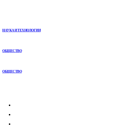
В топе
VR в двигательной реабилитации: почему технология
начинается не с оборудования, а с методики
НАУКА И ТЕХНОЛОГИИ
Анонимная наркологическая помощь в Ижевске: как получить
поддержку без лишнего внимания
ОБЩЕСТВО
Почему комплексный анализ экономики становится
конкурентным преимуществом
ОБЩЕСТВО
Рубрикатор
Главная
В мире
В России