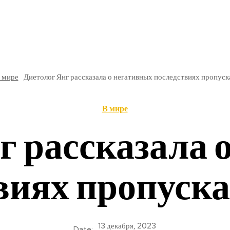
РЕ
В РОССИИ
ОБЩЕСТВО
КУЛЬТУРА
НАУКА
 мире
Диетолог Янг рассказала о негативных последствиях пропуск
В мире
г рассказала 
виях пропуска
13 декабря, 2023
Date: