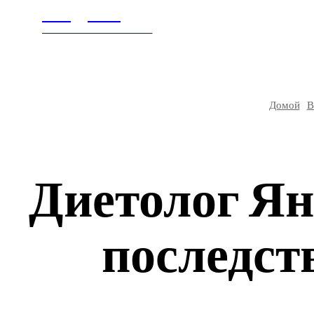
Litegps.ru
ГЛАВНАЯ
В МИ
МИРОВЫЕ НОВОСТИ
Домой
В
Диетолог Ян
последст