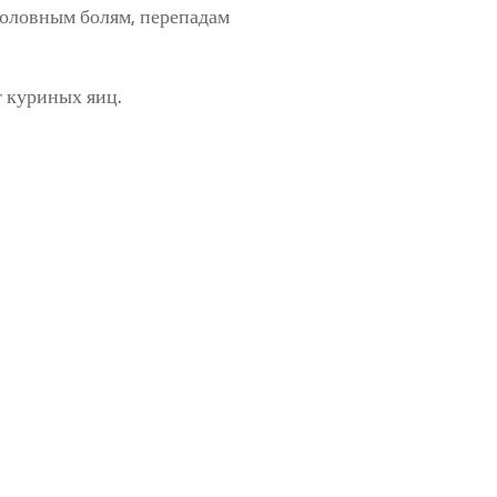
головным болям, перепадам
т куриных яиц.