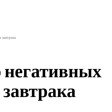
ЭКОНОМИКА
СПОРТ
а завтрака
о негативных
 завтрака