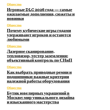
Общество
Игровые DLC 2026 года — самые
ожидаемые дополнения, сюжеты и
новинки
Общество
Почему кубические игры годами
удерживают игроков и остаются
любимыми
Общество
Лазерное сканирование,
тепловизор, тестер заземления:
объективный контроль по СНиП
Общество
Как выбрать приводные ремни и
подшипники: важные критерии
надежной работы оборудования
Общество
Бутик ювелирных украшений в
Москве: мир уникального дизайна
и изысканного мастерства