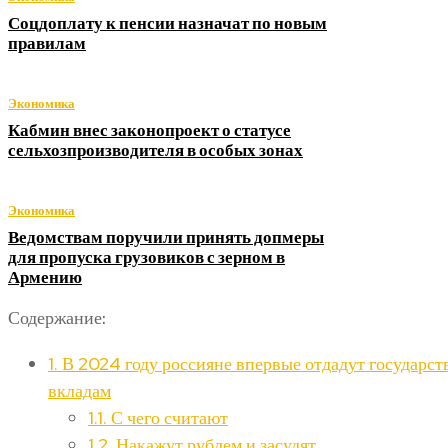
Соцдоплату к пенсии назначат по новым
правилам
Экономика
Кабмин внес законопроект о статусе
сельхозпроизводителя в особых зонах
Экономика
Ведомствам поручили принять допмеры
для пропуска грузовиков с зерном в
Армению
Содержание:
1.
В 2024 году россияне впервые отдадут государст
вкладам
1.1.
С чего считают
1.2.
Накажут рублем и засудят