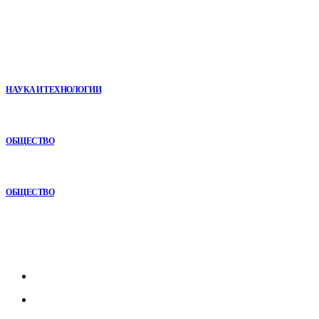
В топе
Почему реабилитационные центры расширяют программы с
помощью сухой иммерсии
НАУКА И ТЕХНОЛОГИИ
Почему кубические игры годами удерживают игроков и
остаются любимыми
ОБЩЕСТВО
Игровые DLC 2026 года — самые ожидаемые дополнения,
сюжеты и новинки
ОБЩЕСТВО
Рубрикатор
Главная
В мире