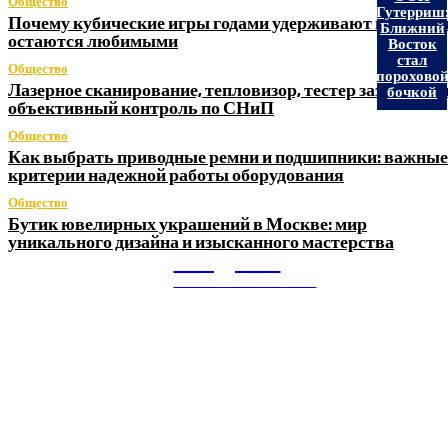
Общество
Гутерриш
Почему кубические игры годами удерживают игроков 
Ближний
остаются любимыми
Восток
стал
Общество
порохово
Лазерное сканирование, тепловизор, тестер заземления
бочкой
объективный контроль по СНиП
Общество
Как выбрать приводные ремни и подшипники: важные
критерии надежной работы оборудования
Общество
Бутик ювелирных украшений в Москве: мир
уникального дизайна и изысканного мастерства
Litegps.ru
МИРОВЫЕ НОВОСТИ
О НАС: