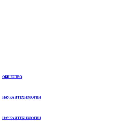
Мировые новости.
Все самое важное и интересное за последние сутки в
сфере политики, экономики, общества, науки, культуры и
спорта. Самые актуальные новости ежедневно и только
для Вас!
Новое
Как СТО помогает поддерживать автомобиль в надежном
состоянии
ОБЩЕСТВО
VR в двигательной реабилитации: почему технология
начинается не с оборудования, а с методики
НАУКА И ТЕХНОЛОГИИ
Почему реабилитационные центры расширяют программы с
помощью сухой иммерсии
НАУКА И ТЕХНОЛОГИИ