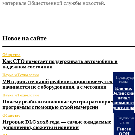
материале Общественной службы новостей.
Новое на сайте
Общество
Как СТО помогает поддерживать автомобиль в
надежном состоянии
Наука и Технологии
Предыдуща
VR в двигательной реабилитации: почему технология
статья
начинается не с оборудования, а с методики
Кличко:
Зеленский
Наука и Технологии
начал
Почему реабилитационные центры расширяют
напоминат
программы с помощью сухой иммерсии
диктатора
Общество
Следующая
Игровые DLC 2026 года — самые ожидаемые
статья
дополнения, сюжеты и новинки
Генсек
ООН