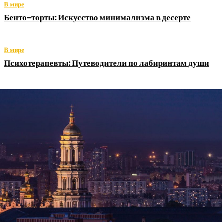
В мире
Бенто-торты: Искусство минимализма в десерте
В мире
Психотерапевты: Путеводители по лабиринтам души