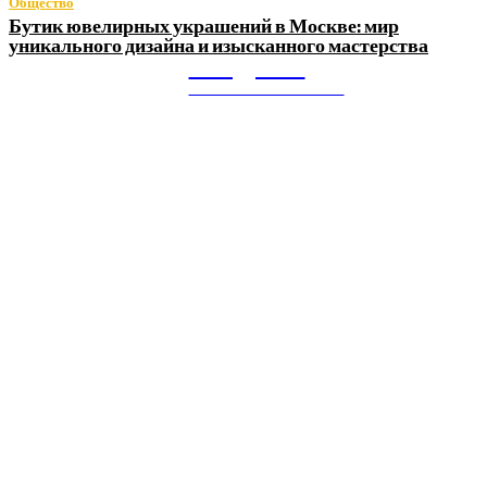
Общество
Бутик ювелирных украшений в Москве: мир
уникального дизайна и изысканного мастерства
Litegps.ru
МИРОВЫЕ НОВОСТИ
О НАС:
Мировые новости.
Все самое важное и интересное за последние сутки в
сфере политики, экономики, общества, науки, культуры и
спорта. Самые актуальные новости ежедневно и только
для Вас!
Новое