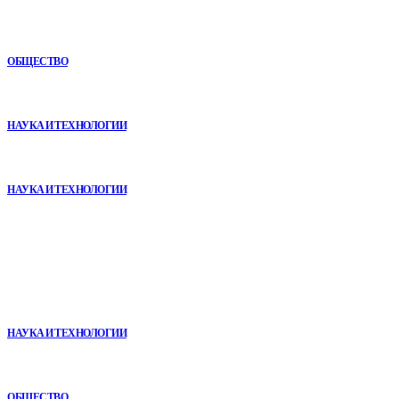
Как СТО помогает поддерживать автомобиль в надежном
состоянии
ОБЩЕСТВО
VR в двигательной реабилитации: почему технология
начинается не с оборудования, а с методики
НАУКА И ТЕХНОЛОГИИ
Почему реабилитационные центры расширяют программы с
помощью сухой иммерсии
НАУКА И ТЕХНОЛОГИИ
В топе
VR в двигательной реабилитации: почему технология
начинается не с оборудования, а с методики
НАУКА И ТЕХНОЛОГИИ
Почему кубические игры годами удерживают игроков и
остаются любимыми
ОБЩЕСТВО