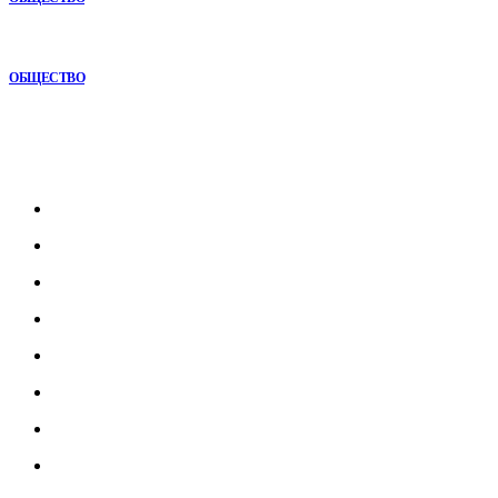
Как СТО помогает поддерживать автомобиль в надежном
состоянии
ОБЩЕСТВО
Рубрикатор
Главная
В мире
В России
Общество
Культура
Наука
Экономика
Спорт