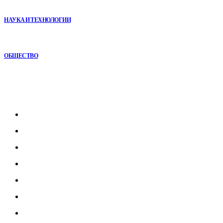
помощью сухой иммерсии
НАУКА И ТЕХНОЛОГИИ
Игровые DLC 2026 года — самые ожидаемые дополнения,
сюжеты и новинки
ОБЩЕСТВО
Рубрикатор
Главная
В мире
В России
Общество
Культура
Наука
Экономика