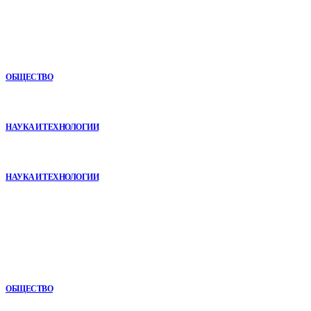
Новое
Как СТО помогает поддерживать автомобиль в надежном
состоянии
ОБЩЕСТВО
VR в двигательной реабилитации: почему технология
начинается не с оборудования, а с методики
НАУКА И ТЕХНОЛОГИИ
Почему реабилитационные центры расширяют программы с
помощью сухой иммерсии
НАУКА И ТЕХНОЛОГИИ
В топе
Почему кубические игры годами удерживают игроков и
остаются любимыми
ОБЩЕСТВО
Почему реабилитационные центры расширяют программы с