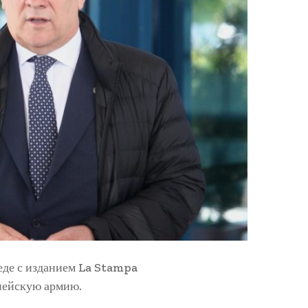
еде с изданием La Stampa
опейскую армию.