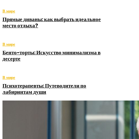
В мире
Прямые диваны: как выбрать идеальное
место отдыха?
В мире
Бенто-торты: Искусство минимализма в
десерте
В мире
Психотерапевты: Путеводители по
лабиринтам души