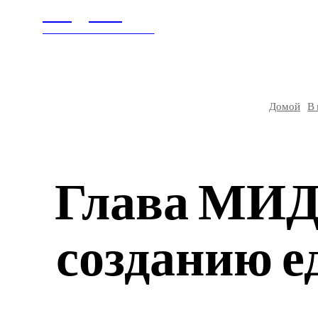
Litegps.ru
ГЛАВНАЯ
В МИ
МИРОВЫЕ НОВОСТИ
Домой
В
Глава МИД
созданию е