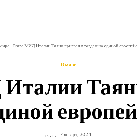
РЕ
В РОССИИ
ОБЩЕСТВО
КУЛЬТУРА
НАУКА
 мире
Глава МИД Италии Таяни призвал к созданию единой европей
В мире
 Италии Таяни
диной европе
7 января, 2024
Date: