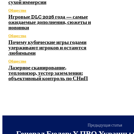
сухой иммерсии
Общество
Игровые DLC 2026 года — самые
ожидаемые дополнения, сюжеты и
новинки
Общество
Почему кубические игры годами
удерживают игроков и остаются
любимыми
Общество
Лазерное сканирование,
тепловизор, тестер заземления:
объективный контроль по СНиП
Предыдущая статья
Генерал Бюлер: У ПВО Украины 