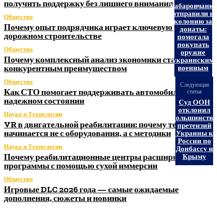
получить поддержку без лишнего внимания
Хабаровчанк
отправили в
Общество
колонию за
Почему опыт подрядчика играет ключевую роль в
донаты:
дорожном строительстве
помогала
покупать
Общество
оружие
Почему комплексный анализ экономики становится
украинским
конкурентным преимуществом
военным
Общество
Следующая
Как СТО помогает поддерживать автомобиль в
статья
надежном состоянии
Суд ООН
отклонил
Наука и Технологии
большинство
VR в двигательной реабилитации: почему технология
претензий
начинается не с оборудования, а с методики
Украины к
России по
Наука и Технологии
Донбассу и
Почему реабилитационные центры расширяют
Крыму
программы с помощью сухой иммерсии
Общество
Игровые DLC 2026 года — самые ожидаемые
дополнения, сюжеты и новинки