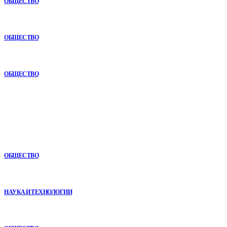
ОБЩЕСТВО
Анонимная наркологическая помощь в Ижевске: как получить
поддержку без лишнего внимания
ОБЩЕСТВО
Почему опыт подрядчика играет ключевую роль в дорожном
строительстве
ОБЩЕСТВО
В топе
Почему опыт подрядчика играет ключевую роль в дорожном
строительстве
ОБЩЕСТВО
VR в двигательной реабилитации: почему технология
начинается не с оборудования, а с методики
НАУКА И ТЕХНОЛОГИИ
Анонимная наркологическая помощь в Ижевске: как получить
поддержку без лишнего внимания