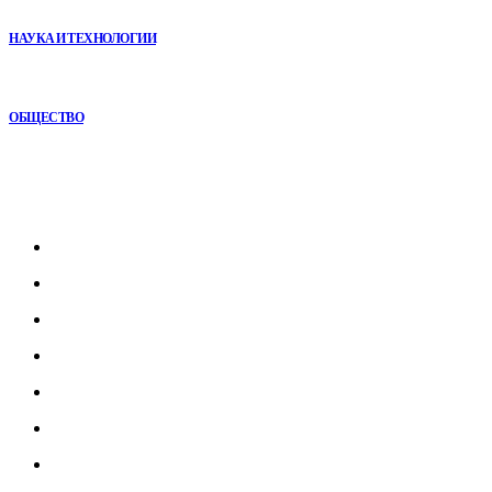
начинается не с оборудования, а с методики
НАУКА И ТЕХНОЛОГИИ
Игровые DLC 2026 года — самые ожидаемые дополнения,
сюжеты и новинки
ОБЩЕСТВО
Рубрикатор
Главная
В мире
В России
Общество
Культура
Наука
Экономика