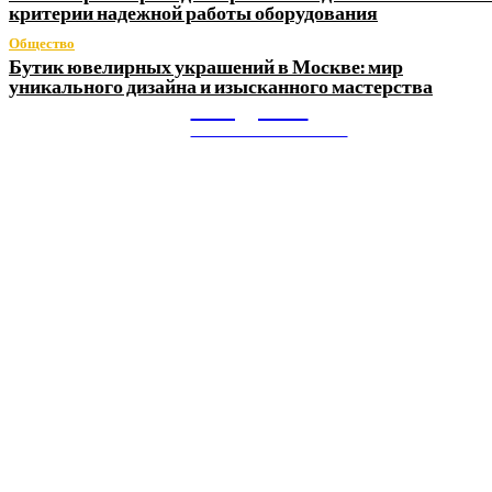
критерии надежной работы оборудования
Общество
Бутик ювелирных украшений в Москве: мир
уникального дизайна и изысканного мастерства
Litegps.ru
МИРОВЫЕ НОВОСТИ
О НАС:
Мировые новости.
Все самое важное и интересное за последние сутки в
сфере политики, экономики, общества, науки, культуры и
спорта. Самые актуальные новости ежедневно и только
для Вас!