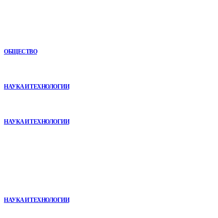
Новое
Как СТО помогает поддерживать автомобиль в надежном
состоянии
ОБЩЕСТВО
VR в двигательной реабилитации: почему технология
начинается не с оборудования, а с методики
НАУКА И ТЕХНОЛОГИИ
Почему реабилитационные центры расширяют программы с
помощью сухой иммерсии
НАУКА И ТЕХНОЛОГИИ
В топе
Почему реабилитационные центры расширяют программы с
помощью сухой иммерсии
НАУКА И ТЕХНОЛОГИИ
VR в двигательной реабилитации: почему технология