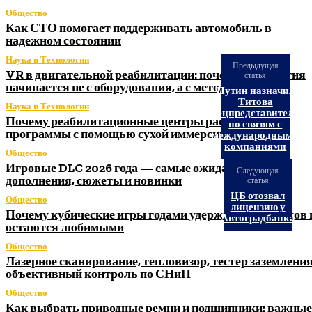
Общество
Как СТО помогает поддерживать автомобиль в
надежном состоянии
Наука и Технологии
Предыдущая
VR в двигательной реабилитации: почему технология
статья
начинается не с оборудования, а с методики
Путин назначил
Титова
Наука и Технологии
спецпредставителем
Почему реабилитационные центры расширяют
по связям с
программы с помощью сухой иммерсии
международными
компаниями
Общество
Игровые DLC 2026 года — самые ожидаемые
Следующая
дополнения, сюжеты и новинки
статья
ЦБ отозвал
Общество
лицензию у
Почему кубические игры годами удерживают игроков 
Автоградбанка
остаются любимыми
Общество
Лазерное сканирование, тепловизор, тестер заземления
объективный контроль по СНиП
Общество
Как выбрать приводные ремни и подшипники: важные