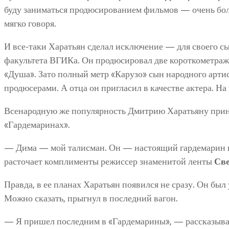
буду заниматься продюсированием фильмов — очень боль
мягко говоря.
И все-таки Харатьян сделал исключение — для своего с
факультета ВГИКа. Он продюсировал две короткометраж
«Душа». Зато полный метр «Карузо» сын народного арти
продюсерами. А отца он пригласил в качестве актера. Н
Всенародную же популярность Дмитрию Харатьяну прине
«Гардемаринах».
— Дима — мой талисман. Он — настоящий гардемарин и
расточает комплименты режиссер знаменитой ленты
Све
Правда, в ее планах Харатьян появился не сразу. Он был
Можно сказать, прыгнул в последний вагон.
— Я пришел последним в «Гардемарины», — рассказыва