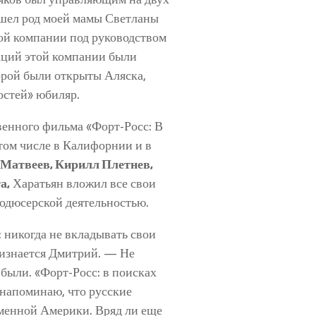
пошел род моей мамы Светланы
ой компании под руководством
кций этой компании были
торой были открыты Аляска,
остей» юбиляр.
венного фильма «Форт-Росс: В
том числе в Калифорнии и в
Матвеев, Кирилл Плетнев,
а,
Харатьян вложил все свои
родюсерской деятельностью.
 никогда не вкладывать свои
признается Дмитрий. — Не
ибыли. «Форт-Росс: в поисках
напоминаю, что русские
еменной Америки. Вряд ли еще