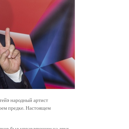
стей» народный артист
своем предке. Настоящем
яков был управляющим на двух