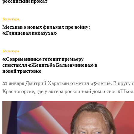
российский прокат
Культура
Месхиев о новых фильмах про войну:
«Глянцевая показуха»
Культура
«Современник» готовит премьеру
спектакля «Женитьба Бальзаминова» в
новой трактовке
21 января Дмитрий Харатьян отметил 65-летие. В кругу 
Красногорске, где у актера роскошный дом и своя «Шко