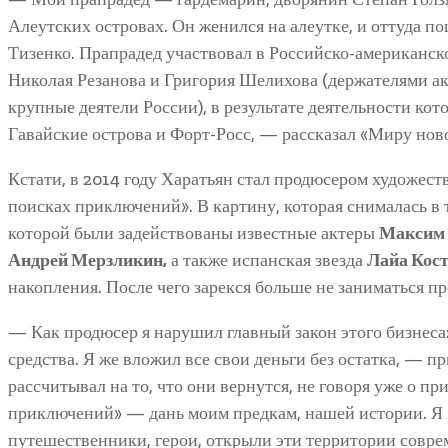
Алеутских островах. Он женился на алеутке, и оттуда 
Тизенко. Прапрадед участвовал в Российско-американск
Николая Резанова и Григория Шелихова (держателями а
крупные деятели России), в результате деятельности ко
Гавайские острова и Форт-Росс, — рассказал «Миру нов
Кстати, в 2014 году Харатьян стал продюсером художест
поисках приключений». В картину, которая снималась в 
которой были задействованы известные актеры
Максим 
Андрей Мерзликин,
а также испанская звезда
Лайа Кост
накопления. После чего зарекся больше не заниматься п
— Как продюсер я нарушил главный закон этого бизнеса:
средства. Я же вложил все свои деньги без остатка, — 
рассчитывал на то, что они вернутся, не говоря уже о пр
приключений» — дань моим предкам, нашей истории. Я 
путешественники, герои, открыли эти территории совр