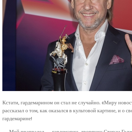
Кстати, гардемарином он стал не случайно. «Миру ново
рассказал о том, как оказался в культовой картине, и о 
гардемарине!
— Мой прапрадед — гардемарин, дворянин Степан Голз