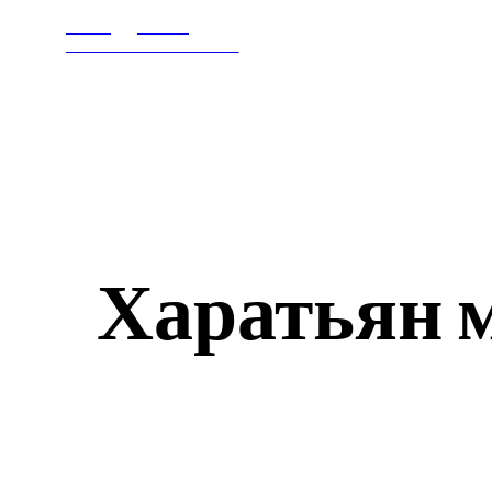
Litegps.ru
ГЛАВНАЯ
В МИ
МИРОВЫЕ НОВОСТИ
Харатьян м