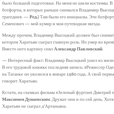
было большой подготовки. На меня не шили костюмы. В
ботфорты, в которых раньше снимался Владимир Высоц
трагедии». —
Ред.
) Там были его инициалы. Эти ботфор
Семенович — мой кумир и моя путеводная звезда.
Между прочим, Владимир Высоцкий должен был снимать
котором Харатьян сыграл главную роль. Но умер во врем
Вместо него картину снял
Александр Павловский
.
— Интересный факт: Владимир Высоцкий ушел из жизни 
В его трудовой книжке последняя запись: «Режиссер Оде
на Таганке он уволился в январе 1980 года. А свой перв
говорит Харатьян.
Кстати, на съемках фильма «Зеленый фургон» Дмитрий 
Максимом Дунаевским
. Дружат они и по сей день. Хот
Харатьян не сыграл д’Артаньяна.