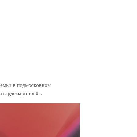
семьи в подмосковном
ла гардемаринов»…