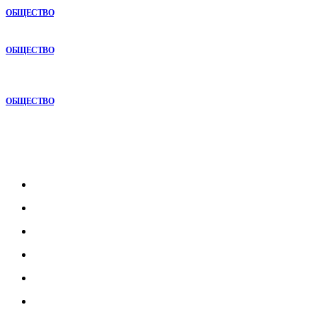
ОБЩЕСТВО
Раскат автомобиля: особенности покупки авто в рассрочку
ОБЩЕСТВО
Почему опыт подрядчика играет ключевую роль в дорожном
строительстве
ОБЩЕСТВО
Рубрикатор
Главная
В мире
В России
Общество
Культура
Наука