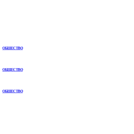
для Вас!
Новое
Раскат автомобиля: особенности покупки авто в рассрочку
ОБЩЕСТВО
Анонимная наркологическая помощь в Ижевске: как получить
поддержку без лишнего внимания
ОБЩЕСТВО
Почему опыт подрядчика играет ключевую роль в дорожном
строительстве
ОБЩЕСТВО
В топе
Как СТО помогает поддерживать автомобиль в надежном
состоянии