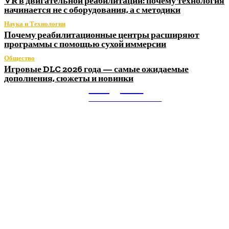
VR в двигательной реабилитации: почему технология
начинается не с оборудования, а с методики
Наука и Технологии
Почему реабилитационные центры расширяют
программы с помощью сухой иммерсии
Общество
Игровые DLC 2026 года — самые ожидаемые
дополнения, сюжеты и новинки
Litegps.ru
МИРОВЫЕ НОВОСТИ
О НАС:
Мировые новости.
Все самое важное и интересное за последние сутки в
сфере политики, экономики, общества, науки, культуры и
спорта. Самые актуальные новости ежедневно и только