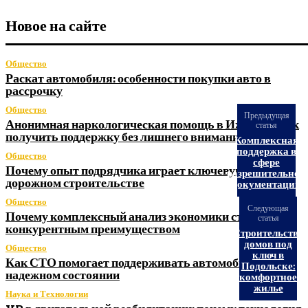
Новое на сайте
Общество
Раскат автомобиля: особенности покупки авто в
рассрочку
Общество
Предыдущая
Анонимная наркологическая помощь в Ижевске: как
статья
получить поддержку без лишнего внимания
Комплексная
поддержка в
Общество
сфере
Почему опыт подрядчика играет ключевую роль в
разрешительной
дорожном строительстве
документации
Общество
Следующая
Почему комплексный анализ экономики становится
статья
конкурентным преимуществом
Строительство
домов под
Общество
ключ в
Как СТО помогает поддерживать автомобиль в
Подольске:
надежном состоянии
комфортное
жилье
Наука и Технологии