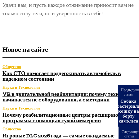
Удачи вам, и пусть каждое отжимание приносит вам не
только силу тела, но и уверенность в себе!
Новое на сайте
Общество
Как СТО помогает поддерживать автомобиль в
надежном состоянии
Наука и Технологии
Предыдущ
VR в двигательной реабилитации: почему технология
статья
начинается не с оборудования, а с методики
Собака
растерзал
Наука и Технологии
кошку на
Почему реабилитационные центры расширяют
борту
программы с помощью сухой иммерсии
самолета
Общество
Следующа
Игровые DLC 2026 года — самые ожидаемые
статья