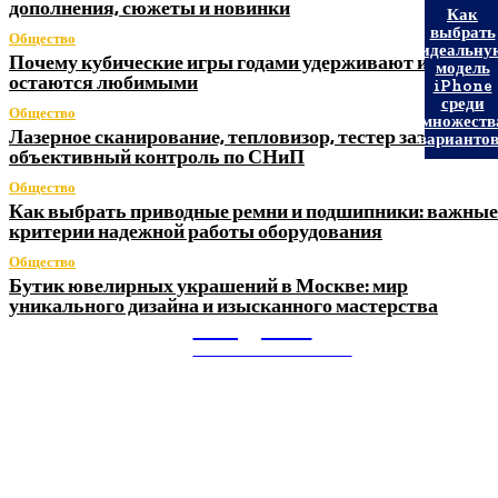
дополнения, сюжеты и новинки
Как
выбрать
Общество
идеальну
Почему кубические игры годами удерживают игроков 
модель
остаются любимыми
iPhone
среди
Общество
множеств
Лазерное сканирование, тепловизор, тестер заземления
вариантов
объективный контроль по СНиП
Общество
Как выбрать приводные ремни и подшипники: важные
критерии надежной работы оборудования
Общество
Бутик ювелирных украшений в Москве: мир
уникального дизайна и изысканного мастерства
Litegps.ru
МИРОВЫЕ НОВОСТИ
О НАС: