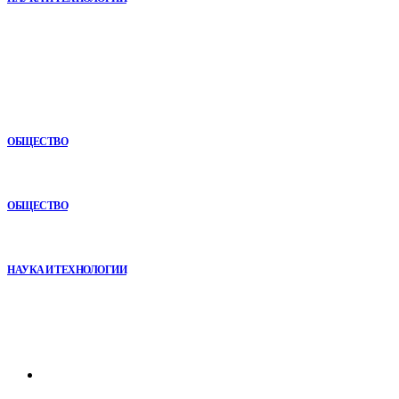
В топе
Почему кубические игры годами удерживают игроков и
остаются любимыми
ОБЩЕСТВО
Игровые DLC 2026 года — самые ожидаемые дополнения,
сюжеты и новинки
ОБЩЕСТВО
Почему реабилитационные центры расширяют программы с
помощью сухой иммерсии
НАУКА И ТЕХНОЛОГИИ
Рубрикатор
Главная