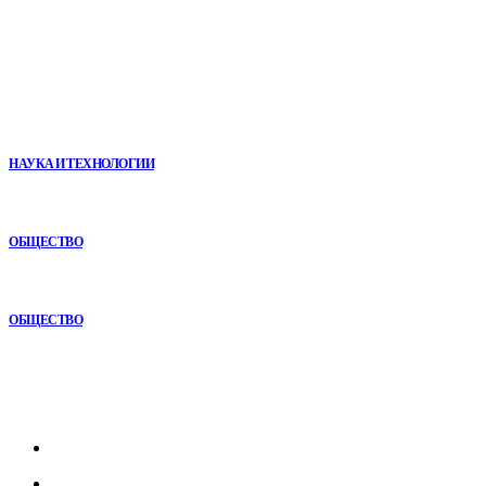
В топе
VR в двигательной реабилитации: почему технология
начинается не с оборудования, а с методики
НАУКА И ТЕХНОЛОГИИ
Почему кубические игры годами удерживают игроков и
остаются любимыми
ОБЩЕСТВО
Как СТО помогает поддерживать автомобиль в надежном
состоянии
ОБЩЕСТВО
Рубрикатор
Главная
В мире