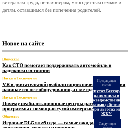
ветеранам труда, пенсионерам, многодетным семьям и
детям, оставшимся без попечения родителей.
Новое на сайте
Общество
Как СТО помогает поддерживать автомобиль в
надежном состоянии
Наука и Технологии
Предыдущая
VR в двигательной реабилитации: почему технология
статья
начинается не с оборудования, а с методики
Депутат Бессараб
напомнила о
Наука и Технологии
межведомственном
Почему реабилитационные центры расширяют
взаимодействии
программы с помощью сухой иммерсии
при льготах на
ЖКУ
Общество
Игровые DLC 2026 года — самые ожидаемые
Следующая
дополнения, сюжеты и новинки
статья