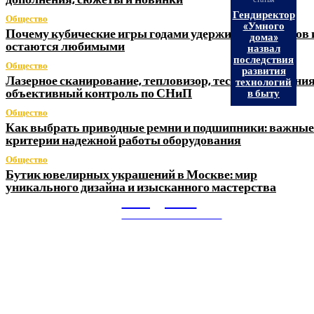
Гендиректор
Общество
«Умного
Почему кубические игры годами удерживают игроков 
дома»
остаются любимыми
назвал
последствия
Общество
развития
Лазерное сканирование, тепловизор, тестер заземления
технологий
объективный контроль по СНиП
в быту
Общество
Как выбрать приводные ремни и подшипники: важные
критерии надежной работы оборудования
Общество
Бутик ювелирных украшений в Москве: мир
уникального дизайна и изысканного мастерства
Litegps.ru
МИРОВЫЕ НОВОСТИ
О НАС: