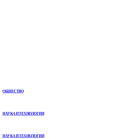
Мировые новости.
Все самое важное и интересное за последние сутки в
сфере политики, экономики, общества, науки, культуры и
спорта. Самые актуальные новости ежедневно и только
для Вас!
Новое
Как СТО помогает поддерживать автомобиль в надежном
состоянии
ОБЩЕСТВО
VR в двигательной реабилитации: почему технология
начинается не с оборудования, а с методики
НАУКА И ТЕХНОЛОГИИ
Почему реабилитационные центры расширяют программы с
помощью сухой иммерсии
НАУКА И ТЕХНОЛОГИИ