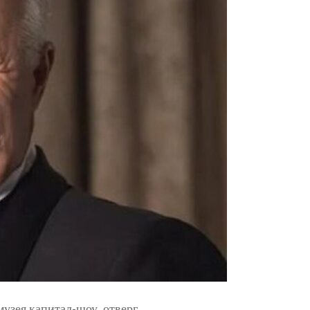
узея капитал-шоу, отверг