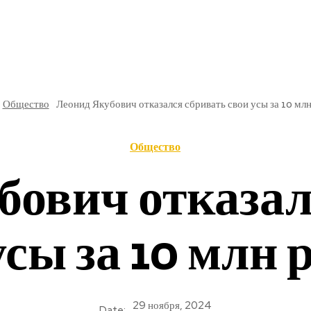
РЕ
В РОССИИ
ОБЩЕСТВО
КУЛЬТУРА
НАУКА
Общество
Леонид Якубович отказался сбривать свои усы за 10 мл
Общество
бович отказал
усы за 10 млн 
29 ноября, 2024
Date: