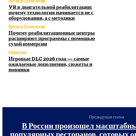
Наука и Технологии
VR в двигательной реабилитации:
почему технология начинается не с
оборудования, а с методики
Наука и Технологии
Почему реабилитационные центры
расширяют программы с помощью
сухой иммерсии
Общество
Игровые DLC 2026 года — самые
ожидаемые дополнения, сюжеты и
новинки
Предыдущая статья
В России произошел масштабный
популярных ресторанов, сотовых о