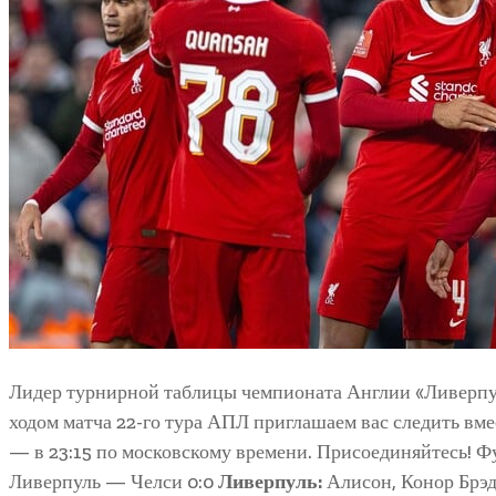
Лидер турнирной таблицы чемпионата Англии «Ливерпуль
ходом матча 22-го тура АПЛ приглашаем вас следить вм
— в 23:15 по московскому времени. Присоединяйтесь! Ф
Ливерпуль — Челси 0:0
Ливерпуль:
Алисон, Конор Брэд