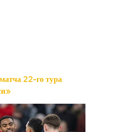
матча 22-го тура
си»