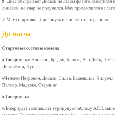
3′
Диас обыгрывает Дисаси на левом фланге, сместился
лицевой, но удар не получился. Мяч приземлился на сет
1′
Матч стартовал! Ливерпуль начинает с центра поля.
До матча
Стартовые составы команд
«Ливерпуль»:
Алиссон, Брэдли, Конате, Ван Дейк, Гомес
Диас, Жота, Нуньес.
«Челси»:
Петрович, Дисаси, Силва, Бадьяшиль, Чилуэлл,
Палмер, Мадуэке, Стерлинг
«Ливерпуль»
«Ливерпуль» возглавляет турнирную таблицу АПЛ, записа