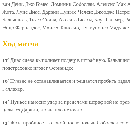
ван Дейк, Джо Гомес, Доминик Собослаи, Алексис Мак 
Жота, Луис Диас, Дарвин Нуньес
Челси:
Джордже Петров
Бадьяшиль, Тьяго Силва, Аксель Дисаси, Коул Палмер, Р
Энцо Фернандес, Мойсес Кайседо, Чуквунонсо Мадуэке
Ход матча
17′
Диас слева выполняет подачу в штрафную, Бадьяшиль
подстраховке играет Фернандес.
16′
Нуньес не останавливается и решается пробить издали
Галлахер.
14′
Нуньес наносит удар за пределами штрафной на прав
целился Дарвин, но вышло неточно.
13′
Жота пробивает головой после подачи Собослаи со ст