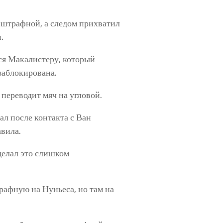
 штрафной, а следом прихватил
.
ся Макалистеру, который
заблокирована.
переводит мяч на угловой.
л после контакта с Ван
авила.
делал это слишком
рафную на Нуньеса, но там на