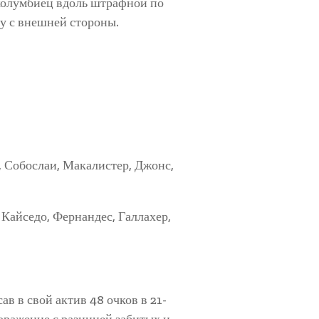
 колумбиец вдоль штрафной по
ку с внешней стороны.
, Собослаи, Макалистер, Джонс,
 Кайседо, Фернандес, Галлахер,
в в свой актив 48 очков в 21-