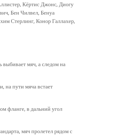
Аллистер, Кёртис Джонс, Диогу
ич, Бен Чилвел, Бенуа
ахим Стерлинг, Конор Галлахер,
 выбивает мяч, а следом на
, на пути мяча встает
ом фланге, в дальний угол
андарта, мяч пролетел рядом с