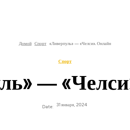
РЕ
В РОССИИ
ОБЩЕСТВО
КУЛЬТУРА
НАУКА
Домой
Спорт
«Ливерпуль» — «Челси». Онлайн
Спорт
ль» — «Челси
31 января, 2024
Date: