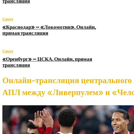
трансляция
Спорт
«Краснодар» — «Локомотив». Онлайн,
прямая трансляция
Спорт
«Оренбург» — ЦСКА. Онлайн, прямая
трансляция
Онлайн-трансляция центрального 
АПЛ между «Ливерпулем» и «Чел