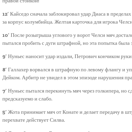
правой стойкой!
12′
Кайседо сначала заблокировал удар Диаса в пределах
за корпус колумбийца. Желтая карточка для игрока Челси
10′
После розыгрыша углового у ворот Челси мяч достал
пытался пробить с дуги штрафной, но эта попытка была 
9′
Нуньес наносит удар издали, Петрович кончиком руки 
8′
Галлахер ворвался в штрафную по левому флангу и упа
Дейком. Арбитр не увидел в этом эпизоде нарушения пр
7′
Нуньес пытался перекинуть мяч через голкипера, но с
предсказуемо и слабо.
5′
Жота принимает мяч от Конате и делает передачу в шт
перехвате действует Силва.