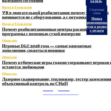
надежном состоянии
халяль
Наука и Технологии
Следующая
VR в двигательной реабилитации: почему технология
статья
начинается не с оборудования, а с методики
Нюша
спровоцировала
Наука и Технологии
слухи о разводе
Почему реабилитационные центры расширяют
с мужем
программы с помощью сухой иммерсии
Общество
Игровые DLC 2026 года — самые ожидаемые
дополнения, сюжеты и новинки
Общество
Почему кубические игры годами удерживают игроков 
остаются любимыми
Общество
Лазерное сканирование, тепловизор, тестер заземления
объективный контроль по СНиП
Litegps.ru
МИРОВЫЕ НОВОСТИ