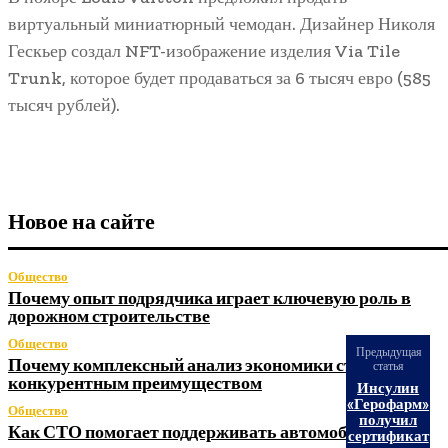
виртуальный миниатюрный чемодан. Дизайнер Николя
Гескьер создал NFT-изображение изделия Via Tile
Trunk, которое будет продаваться за 6 тысяч евро (585
тысяч рублей).
Новое на сайте
Общество
Почему опыт подрядчика играет ключевую роль в
дорожном строительстве
Общество
Предыдущая
Почему комплексный анализ экономики становится
статья
конкурентным преимуществом
Инсулин
«Герофарм»
Общество
получил
Как СТО помогает поддерживать автомобиль в
сертификат