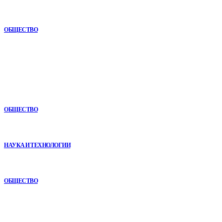
Как СТО помогает поддерживать автомобиль в надежном
состоянии
ОБЩЕСТВО
В топе
Почему опыт подрядчика играет ключевую роль в дорожном
строительстве
ОБЩЕСТВО
Почему реабилитационные центры расширяют программы с
помощью сухой иммерсии
НАУКА И ТЕХНОЛОГИИ
Как СТО помогает поддерживать автомобиль в надежном
состоянии
ОБЩЕСТВО
Рубрикатор