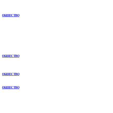
Почему опыт подрядчика играет ключевую роль в дорожном
строительстве
ОБЩЕСТВО
В топе
Анонимная наркологическая помощь в Ижевске: как получить
поддержку без лишнего внимания
ОБЩЕСТВО
Как СТО помогает поддерживать автомобиль в надежном
состоянии
ОБЩЕСТВО
Раскат автомобиля: особенности покупки авто в рассрочку
ОБЩЕСТВО
Рубрикатор