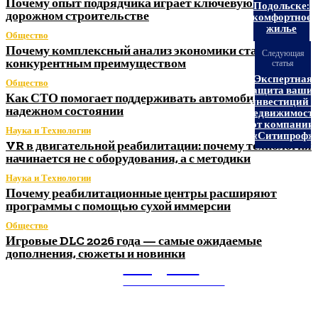
Почему опыт подрядчика играет ключевую роль в
Подольске:
дорожном строительстве
комфортное
жилье
Общество
Почему комплексный анализ экономики становится
Следующая
конкурентным преимуществом
статья
Экспертная
Общество
защита ваши
Как СТО помогает поддерживать автомобиль в
инвестиций в
надежном состоянии
недвижимост
от компании
Наука и Технологии
«Ситипроф»
VR в двигательной реабилитации: почему технология
начинается не с оборудования, а с методики
Наука и Технологии
Почему реабилитационные центры расширяют
программы с помощью сухой иммерсии
Общество
Игровые DLC 2026 года — самые ожидаемые
дополнения, сюжеты и новинки
Litegps.ru
МИРОВЫЕ НОВОСТИ