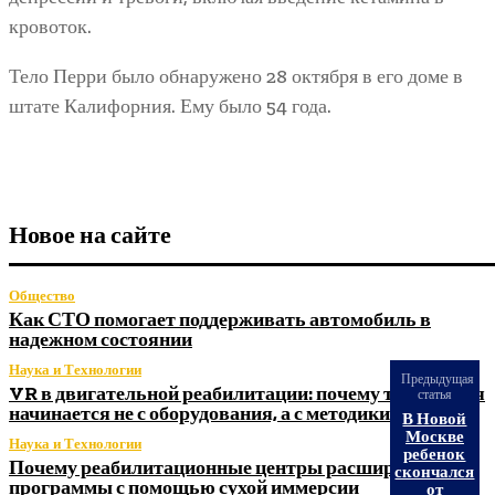
кровоток.
Тело Перри было обнаружено 28 октября в его доме в
штате Калифорния. Ему было 54 года.
Новое на сайте
Общество
Как СТО помогает поддерживать автомобиль в
надежном состоянии
Наука и Технологии
Предыдущая
VR в двигательной реабилитации: почему технология
статья
начинается не с оборудования, а с методики
В Новой
Москве
Наука и Технологии
ребенок
Почему реабилитационные центры расширяют
скончался
программы с помощью сухой иммерсии
от