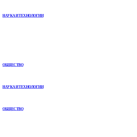
Почему реабилитационные центры расширяют программы с
помощью сухой иммерсии
НАУКА И ТЕХНОЛОГИИ
В топе
Игровые DLC 2026 года — самые ожидаемые дополнения,
сюжеты и новинки
ОБЩЕСТВО
VR в двигательной реабилитации: почему технология
начинается не с оборудования, а с методики
НАУКА И ТЕХНОЛОГИИ
Почему кубические игры годами удерживают игроков и
остаются любимыми
ОБЩЕСТВО
Рубрикатор