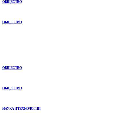
ОБЩЕСТВО
Как СТО помогает поддерживать автомобиль в надежном
состоянии
ОБЩЕСТВО
В топе
Как СТО помогает поддерживать автомобиль в надежном
состоянии
ОБЩЕСТВО
Почему опыт подрядчика играет ключевую роль в дорожном
строительстве
ОБЩЕСТВО
VR в двигательной реабилитации: почему технология
начинается не с оборудования, а с методики
НАУКА И ТЕХНОЛОГИИ