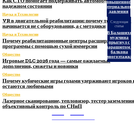
Как СТО помогает поддерживать автомобиль в
повышенного
надежном состоянии
артериальног
давления
Наука и Технологии
VR в двигательной реабилитации: почему технология
Следующая
начинается не с оборудования, а с методики
статья
В Балашихе
Наука и Технологии
мужчина
Почему реабилитационные центры расширяют
прыгнул с
программы с помощью сухой иммерсии
парашютом с
балкона
Общество
многоэтажки
Игровые DLC 2026 года — самые ожидаемые
дополнения, сюжеты и новинки
Общество
Почему кубические игры годами удерживают игроков 
остаются любимыми
Общество
Лазерное сканирование, тепловизор, тестер заземления
объективный контроль по СНиП
Litegps.ru
МИРОВЫЕ НОВОСТИ