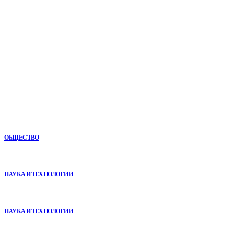
Мировые новости.
Все самое важное и интересное за последние сутки в
сфере политики, экономики, общества, науки, культуры и
спорта. Самые актуальные новости ежедневно и только
для Вас!
Новое
Как СТО помогает поддерживать автомобиль в надежном
состоянии
ОБЩЕСТВО
VR в двигательной реабилитации: почему технология
начинается не с оборудования, а с методики
НАУКА И ТЕХНОЛОГИИ
Почему реабилитационные центры расширяют программы с
помощью сухой иммерсии
НАУКА И ТЕХНОЛОГИИ