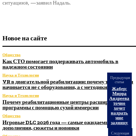
ситуацию», —заявил Надаль.
Новое на сайте
Общество
Как СТО помогает поддерживать автомобиль в
надежном состоянии
Наука и Технологии
Предыдущая
VR в двигательной реабилитации: почему технология
статья
начинается не с оборудования, а с методики
Жабер:
Мирра
Наука и Технологии
Андреева
Почему реабилитационные центры расширяют
точно
программы с помощью сухой иммерсии
хочет
надрать
Общество
мне
Игровые DLC 2026 года — самые ожидаемые
задницу
дополнения, сюжеты и новинки
Следующая