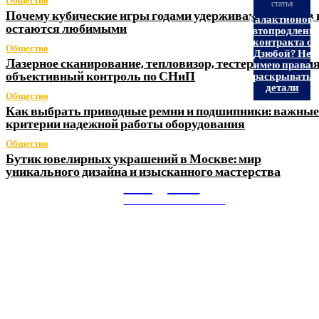
Общество
статья
Почему кубические игры годами удерживают игроков 
Галактионов:
остаются любимыми
Автопродлени
контракта с
Общество
Дзюбой? Не
Лазерное сканирование, тепловизор, тестер заземления
имею права
объективный контроль по СНиП
раскрывать
детали
Общество
Как выбрать приводные ремни и подшипники: важные
критерии надежной работы оборудования
Общество
Бутик ювелирных украшений в Москве: мир
уникального дизайна и изысканного мастерства
Litegps.ru
МИРОВЫЕ НОВОСТИ
О НАС: