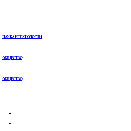
В топе
VR в двигательной реабилитации: почему технология
начинается не с оборудования, а с методики
НАУКА И ТЕХНОЛОГИИ
Игровые DLC 2026 года — самые ожидаемые дополнения,
сюжеты и новинки
ОБЩЕСТВО
Почему кубические игры годами удерживают игроков и
остаются любимыми
ОБЩЕСТВО
Рубрикатор
Главная
В мире