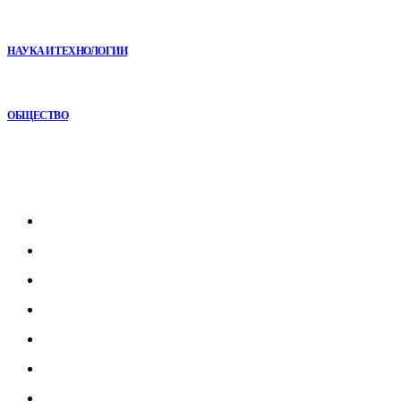
Почему реабилитационные центры расширяют программы с
помощью сухой иммерсии
НАУКА И ТЕХНОЛОГИИ
Почему кубические игры годами удерживают игроков и
остаются любимыми
ОБЩЕСТВО
Рубрикатор
Главная
В мире
В России
Общество
Культура
Наука
Экономика