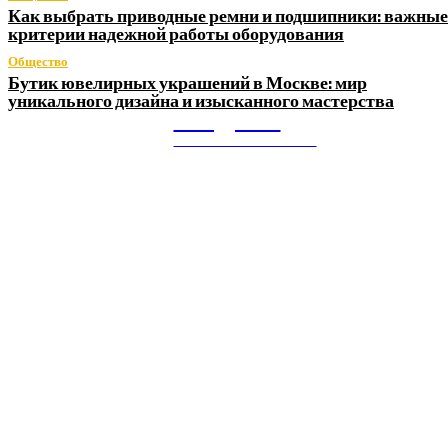
Как выбрать приводные ремни и подшипники: важные
критерии надежной работы оборудования
Общество
Бутик ювелирных украшений в Москве: мир
уникального дизайна и изысканного мастерства
Litegps.ru
МИРОВЫЕ НОВОСТИ
О НАС:
Мировые новости.
Все самое важное и интересное за последние сутки в
сфере политики, экономики, общества, науки, культуры и
спорта. Самые актуальные новости ежедневно и только
для Вас!