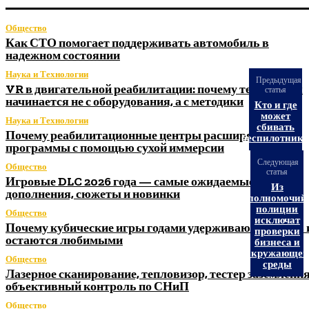
Общество
Как СТО помогает поддерживать автомобиль в
надежном состоянии
Наука и Технологии
Предыдущая
VR в двигательной реабилитации: почему технология
статья
начинается не с оборудования, а с методики
Кто и где
может
Наука и Технологии
сбивать
Почему реабилитационные центры расширяют
беспилотник
программы с помощью сухой иммерсии
Следующая
Общество
статья
Игровые DLC 2026 года — самые ожидаемые
Из
дополнения, сюжеты и новинки
полномочий
полиции
Общество
исключат
Почему кубические игры годами удерживают игроков 
проверки
остаются любимыми
бизнеса и
окружающей
Общество
среды
Лазерное сканирование, тепловизор, тестер заземления
объективный контроль по СНиП
Общество