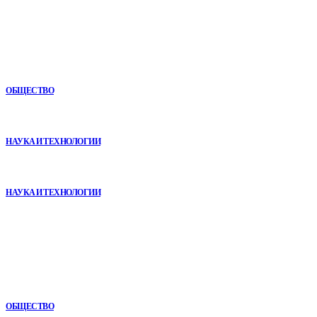
Новое
Как СТО помогает поддерживать автомобиль в надежном
состоянии
ОБЩЕСТВО
VR в двигательной реабилитации: почему технология
начинается не с оборудования, а с методики
НАУКА И ТЕХНОЛОГИИ
Почему реабилитационные центры расширяют программы с
помощью сухой иммерсии
НАУКА И ТЕХНОЛОГИИ
В топе
Игровые DLC 2026 года — самые ожидаемые дополнения,
сюжеты и новинки
ОБЩЕСТВО