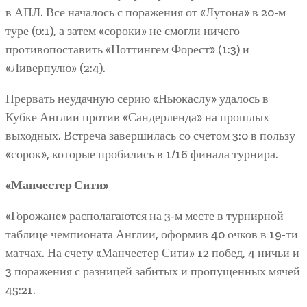
в АПЛ. Все началось с поражения от «Лутона» в 20-м
туре (0:1), а затем «сороки» не смогли ничего
противопоставить «Ноттингем Форест» (1:3) и
«Ливерпулю» (2:4).
Прервать неудачную серию «Ньюкаслу» удалось в
Кубке Англии против «Сандерленда» на прошлых
выходных. Встреча завершилась со счетом 3:0 в пользу
«сорок», которые пробились в 1/16 финала турнира.
«Манчестер Сити»
«Горожане» располагаются на 3-м месте в турнирной
таблице чемпионата Англии, оформив 40 очков в 19-ти
матчах. На счету «Манчестер Сити» 12 побед, 4 ничьи и
3 поражения с разницей забитых и пропущенных мячей
45:21.