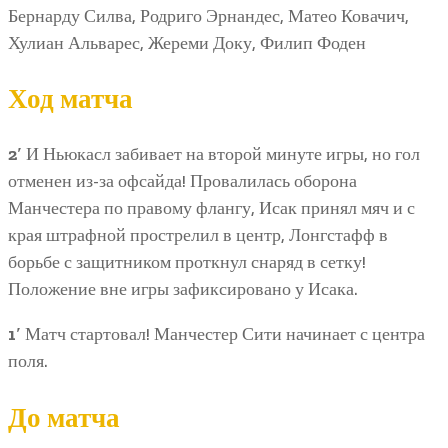
Бернарду Силва, Родриго Эрнандес, Матео Ковачич,
Хулиан Альварес, Жереми Доку, Филип Фоден
Ход матча
2′
И Ньюкасл забивает на второй минуте игры, но гол
отменен из-за офсайда! Провалилась оборона
Манчестера по правому флангу, Исак принял мяч и с
края штрафной прострелил в центр, Лонгстафф в
борьбе с защитником проткнул снаряд в сетку!
Положение вне игры зафиксировано у Исака.
1′
Матч стартовал! Манчестер Сити начинает с центра
поля.
До матча