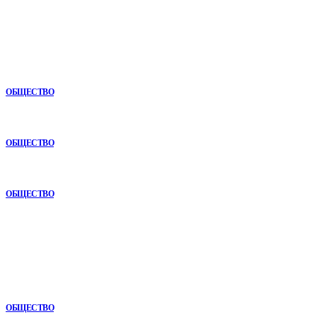
Новое
Раскат автомобиля: особенности покупки авто в рассрочку
ОБЩЕСТВО
Анонимная наркологическая помощь в Ижевске: как получить
поддержку без лишнего внимания
ОБЩЕСТВО
Почему опыт подрядчика играет ключевую роль в дорожном
строительстве
ОБЩЕСТВО
В топе
Почему комплексный анализ экономики становится
конкурентным преимуществом
ОБЩЕСТВО