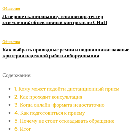
Общество
Лазерное сканирование, тепловизор, тестер
заземления: объективный контроль по СНиП
Общество
Как выбрать приводные ремни и подшипники: важные
критерии надежной работы оборудования
Содержание:
1.
Кому может подойти дистанционный прием
2.
Как проходит консультация
3.
Когда онлайн-формата недостаточно
4.
Как подготовиться к приему
5.
Почему не стоит откладывать обращение
6.
Итог