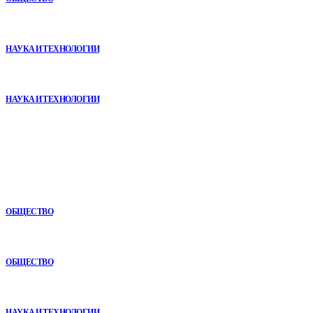
VR в двигательной реабилитации: почему технология
начинается не с оборудования, а с методики
НАУКА И ТЕХНОЛОГИИ
Почему реабилитационные центры расширяют программы с
помощью сухой иммерсии
НАУКА И ТЕХНОЛОГИИ
В топе
Как СТО помогает поддерживать автомобиль в надежном
состоянии
ОБЩЕСТВО
Почему кубические игры годами удерживают игроков и
остаются любимыми
ОБЩЕСТВО
Почему реабилитационные центры расширяют программы с
помощью сухой иммерсии
НАУКА И ТЕХНОЛОГИИ