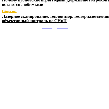
остаются любимыми
Общество
Лазерное сканирование, тепловизор, тестер заземления
объективный контроль по СНиП
Litegps.ru
МИРОВЫЕ НОВОСТИ
О НАС:
Мировые новости.
Все самое важное и интересное за последние сутки в
сфере политики, экономики, общества, науки, культуры и
спорта. Самые актуальные новости ежедневно и только
для Вас!