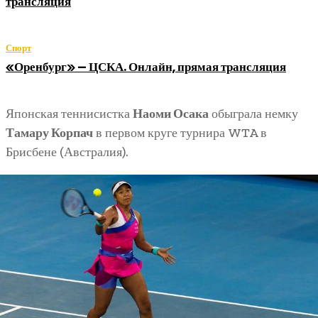
трансляция
Спорт
«Оренбург» — ЦСКА. Онлайн, прямая трансляция
Японская теннисистка
Наоми Осака
обыграла немку
Тамару Корпач
в первом круге турнира WTA в
Брисбене (Австралия).