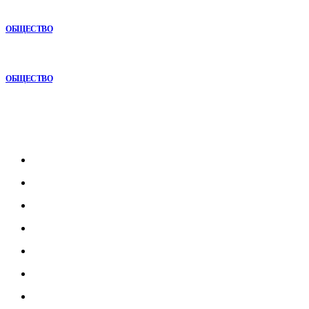
конкурентным преимуществом
ОБЩЕСТВО
Почему опыт подрядчика играет ключевую роль в дорожном
строительстве
ОБЩЕСТВО
Рубрикатор
Главная
В мире
В России
Общество
Культура
Наука
Экономика