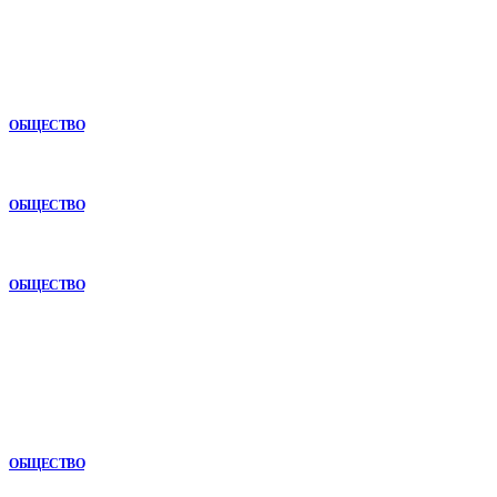
Новое
Почему опыт подрядчика играет ключевую роль в дорожном
строительстве
ОБЩЕСТВО
Почему комплексный анализ экономики становится
конкурентным преимуществом
ОБЩЕСТВО
Как СТО помогает поддерживать автомобиль в надежном
состоянии
ОБЩЕСТВО
В топе
Как СТО помогает поддерживать автомобиль в надежном
состоянии
ОБЩЕСТВО
Почему комплексный анализ экономики становится