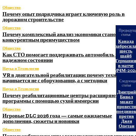
Общество
Почему опыт подрядчика играет ключевую роль в
дорожном строительстве
Общество
Предыдущ
Почему комплексный анализ экономики становится
статья
конкурентным преимуществом
Канада
забросил
Общество
шесть
Как СТО помогает поддерживать автомобиль в
шайб
надежном состоянии
Германи
в матче
Наука и Технологии
МЧМ-202
VR в двигательной реабилитации: почему технология
начинается не с оборудования, а с методики
Следующа
статья
Наука и Технологии
Дмитрий
Почему реабилитационные центры расширяют
Бивол
программы с помощью сухой иммерсии
может
провест
Общество
поедино
Игровые DLC 2026 года — самые ожидаемые
против
дополнения, сюжеты и новинки
Джея
Опетаи
Общество
Почему кубические игры годами удерживают игроков 