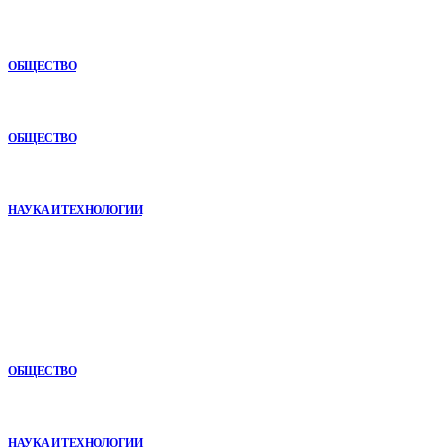
Почему комплексный анализ экономики становится
конкурентным преимуществом
ОБЩЕСТВО
Как СТО помогает поддерживать автомобиль в надежном
состоянии
ОБЩЕСТВО
VR в двигательной реабилитации: почему технология
начинается не с оборудования, а с методики
НАУКА И ТЕХНОЛОГИИ
В топе
Почему кубические игры годами удерживают игроков и
остаются любимыми
ОБЩЕСТВО
Почему реабилитационные центры расширяют программы с
помощью сухой иммерсии
НАУКА И ТЕХНОЛОГИИ