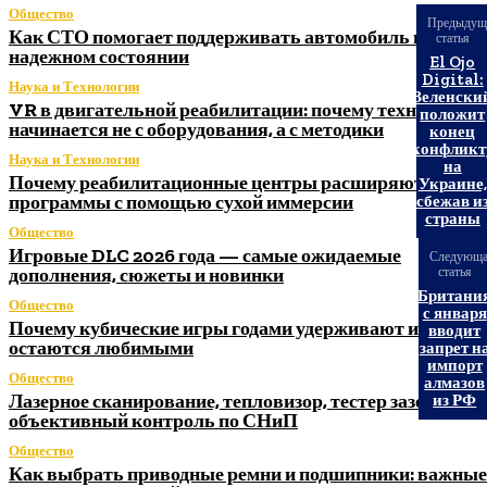
Общество
Предыдущ
Как СТО помогает поддерживать автомобиль в
статья
надежном состоянии
El Ojo
Digital:
Наука и Технологии
Зеленски
VR в двигательной реабилитации: почему технология
положит
начинается не с оборудования, а с методики
конец
конфликт
Наука и Технологии
на
Почему реабилитационные центры расширяют
Украине,
программы с помощью сухой иммерсии
сбежав и
страны
Общество
Игровые DLC 2026 года — самые ожидаемые
Следующ
дополнения, сюжеты и новинки
статья
Британи
Общество
с января
Почему кубические игры годами удерживают игроков 
вводит
остаются любимыми
запрет н
импорт
Общество
алмазов
Лазерное сканирование, тепловизор, тестер заземления
из РФ
объективный контроль по СНиП
Общество
Как выбрать приводные ремни и подшипники: важные