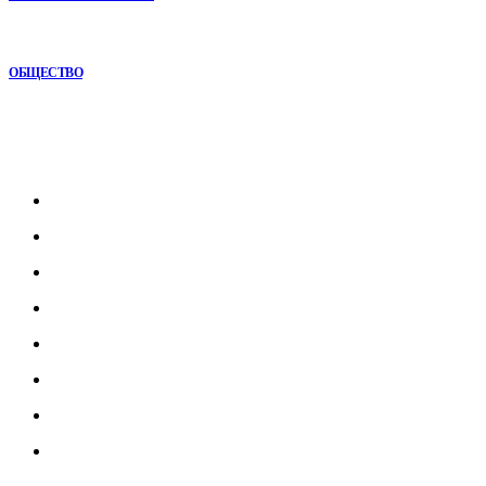
Почему комплексный анализ экономики становится
конкурентным преимуществом
ОБЩЕСТВО
Рубрикатор
Главная
В мире
В России
Общество
Культура
Наука
Экономика
Спорт