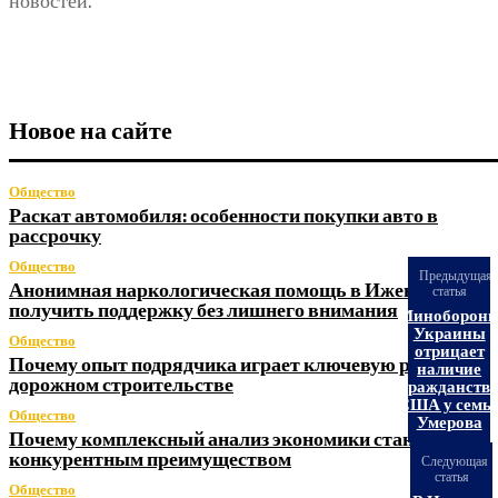
новостей.
Новое на сайте
Общество
Раскат автомобиля: особенности покупки авто в
рассрочку
Общество
Предыдущая
Анонимная наркологическая помощь в Ижевске: как
статья
получить поддержку без лишнего внимания
Миноборон
Украины
Общество
отрицает
Почему опыт подрядчика играет ключевую роль в
наличие
дорожном строительстве
гражданств
США у семь
Общество
Умерова
Почему комплексный анализ экономики становится
конкурентным преимуществом
Следующая
статья
Общество