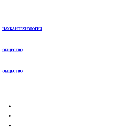
В топе
VR в двигательной реабилитации: почему технология
начинается не с оборудования, а с методики
НАУКА И ТЕХНОЛОГИИ
Как СТО помогает поддерживать автомобиль в надежном
состоянии
ОБЩЕСТВО
Почему комплексный анализ экономики становится
конкурентным преимуществом
ОБЩЕСТВО
Рубрикатор
Главная
В мире
В России