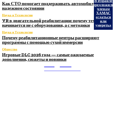
В Израиле
Как СТО помогает поддерживать автомобиль в
предложил
надежном состоянии
членам
ХАМАС
Наука и Технологии
«сдаться
VR в двигательной реабилитации: почему технология
или
начинается не с оборудования, а с методики
умереть»
Наука и Технологии
Почему реабилитационные центры расширяют
программы с помощью сухой иммерсии
Общество
Игровые DLC 2026 года — самые ожидаемые
дополнения, сюжеты и новинки
Litegps.ru
МИРОВЫЕ НОВОСТИ
О НАС: