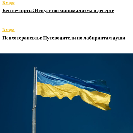
В мире
Бенто-торты: Искусство минимализма в десерте
В мире
Психотерапевты: Путеводители по лабиринтам души