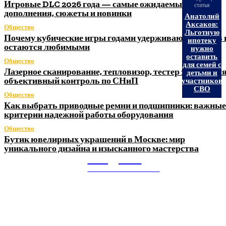
Игровые DLC 2026 года — самые ожидаемые
статья
дополнения, сюжеты и новинки
Анатолий
Аксаков:
Общество
Льготную
Почему кубические игры годами удерживают игроков 
ипотеку
остаются любимыми
нужно
оставить
Общество
для семей с
Лазерное сканирование, тепловизор, тестер заземления
детьми и
объективный контроль по СНиП
участников
СВО
Общество
Как выбрать приводные ремни и подшипники: важные
критерии надежной работы оборудования
Общество
Бутик ювелирных украшений в Москве: мир
уникального дизайна и изысканного мастерства
Litegps.ru
МИРОВЫЕ НОВОСТИ
О НАС: