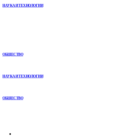
НАУКА И ТЕХНОЛОГИИ
В топе
Как СТО помогает поддерживать автомобиль в надежном
состоянии
ОБЩЕСТВО
VR в двигательной реабилитации: почему технология
начинается не с оборудования, а с методики
НАУКА И ТЕХНОЛОГИИ
Почему кубические игры годами удерживают игроков и
остаются любимыми
ОБЩЕСТВО
Рубрикатор
Главная