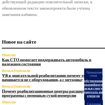
действующей редакции пояснительной записки, в
обновленном тексте законопроекта были учтены
замечания кабмина.
Новое на сайте
Общество
Как СТО помогает поддерживать автомобиль в
надежном состоянии
Наука и Технологии
Предыдущая
VR в двигательной реабилитации: почему технология
статья
начинается не с оборудования, а с методики
Собственник
аварийного
Наука и Технологии
жилья смогут
Почему реабилитационные центры расширяют
переехать вне
программы с помощью сухой иммерсии
очереди
Общество
Следующая