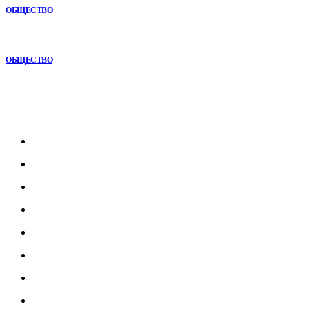
ОБЩЕСТВО
Почему комплексный анализ экономики становится
конкурентным преимуществом
ОБЩЕСТВО
Рубрикатор
Главная
В мире
В России
Общество
Культура
Наука
Экономика
Спорт