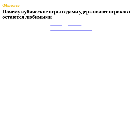
Общество
Почему кубические игры годами удерживают игроков 
остаются любимыми
Litegps.ru
МИРОВЫЕ НОВОСТИ
О НАС:
Мировые новости.
Все самое важное и интересное за последние сутки в
сфере политики, экономики, общества, науки, культуры и
спорта. Самые актуальные новости ежедневно и только
для Вас!
Новое