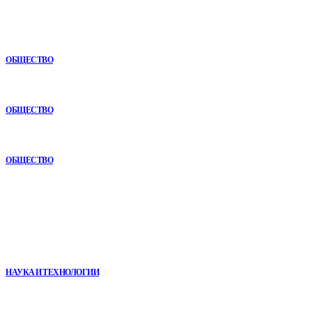
Анонимная наркологическая помощь в Ижевске: как получить
поддержку без лишнего внимания
ОБЩЕСТВО
Почему опыт подрядчика играет ключевую роль в дорожном
строительстве
ОБЩЕСТВО
Почему комплексный анализ экономики становится
конкурентным преимуществом
ОБЩЕСТВО
В топе
VR в двигательной реабилитации: почему технология
начинается не с оборудования, а с методики
НАУКА И ТЕХНОЛОГИИ
Почему опыт подрядчика играет ключевую роль в дорожном
строительстве