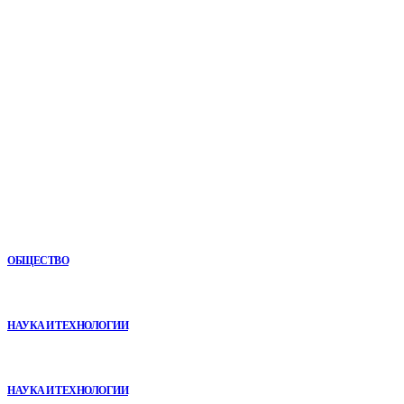
Мировые новости.
Все самое важное и интересное за последние сутки в
сфере политики, экономики, общества, науки, культуры и
спорта. Самые актуальные новости ежедневно и только
для Вас!
Новое
Как СТО помогает поддерживать автомобиль в надежном
состоянии
ОБЩЕСТВО
VR в двигательной реабилитации: почему технология
начинается не с оборудования, а с методики
НАУКА И ТЕХНОЛОГИИ
Почему реабилитационные центры расширяют программы с
помощью сухой иммерсии
НАУКА И ТЕХНОЛОГИИ