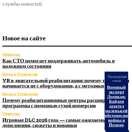
службы новостей.
Новое на сайте
Общество
Как СТО помогает поддерживать автомобиль в
надежном состоянии
Наука и Технологии
Предыдущая
VR в двигательной реабилитации: почему технология
статья
начинается не с оборудования, а с методики
Военный
эксперт
Наука и Технологии
Леонков:
Почему реабилитационные центры расширяют
Байден
программы с помощью сухой иммерсии
захотел
маленькой
Общество
победоносной
Игровые DLC 2026 года — самые ожидаемые
войны в
дополнения, сюжеты и новинки
Йемене