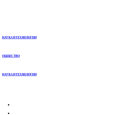
В топе
VR в двигательной реабилитации: почему технология
начинается не с оборудования, а с методики
НАУКА И ТЕХНОЛОГИИ
Игровые DLC 2026 года — самые ожидаемые дополнения,
сюжеты и новинки
ОБЩЕСТВО
Почему реабилитационные центры расширяют программы с
помощью сухой иммерсии
НАУКА И ТЕХНОЛОГИИ
Рубрикатор
Главная
В мире