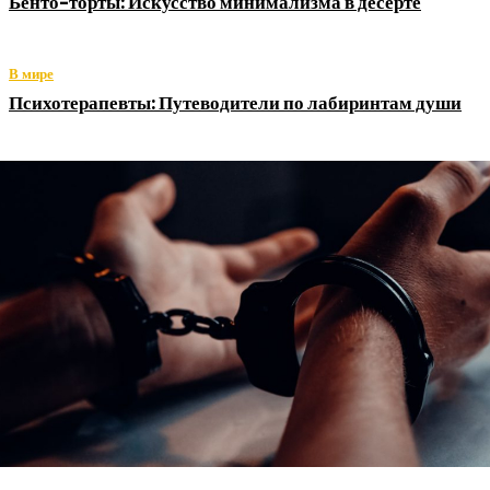
Бенто-торты: Искусство минимализма в десерте
В мире
Психотерапевты: Путеводители по лабиринтам души