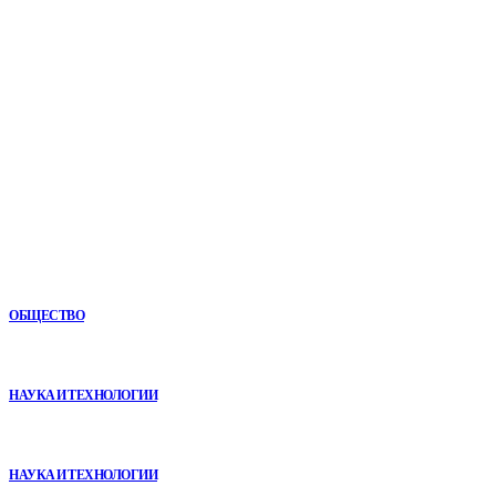
Мировые новости.
Все самое важное и интересное за последние сутки в
сфере политики, экономики, общества, науки, культуры и
спорта. Самые актуальные новости ежедневно и только
для Вас!
Новое
Как СТО помогает поддерживать автомобиль в надежном
состоянии
ОБЩЕСТВО
VR в двигательной реабилитации: почему технология
начинается не с оборудования, а с методики
НАУКА И ТЕХНОЛОГИИ
Почему реабилитационные центры расширяют программы с
помощью сухой иммерсии
НАУКА И ТЕХНОЛОГИИ