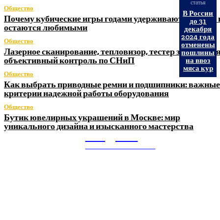
статья
Общество
В России
Почему кубические игры годами удерживают игроков 
до 31
остаются любимыми
декабря
2024 года
Общество
отменены
Лазерное сканирование, тепловизор, тестер заземления
пошлины
объективный контроль по СНиП
на ввоз
мяса кур
Общество
Как выбрать приводные ремни и подшипники: важные
критерии надежной работы оборудования
Общество
Бутик ювелирных украшений в Москве: мир
уникального дизайна и изысканного мастерства
Litegps.ru
МИРОВЫЕ НОВОСТИ
О НАС: