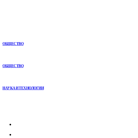
В топе
Игровые DLC 2026 года — самые ожидаемые дополнения,
сюжеты и новинки
ОБЩЕСТВО
Как СТО помогает поддерживать автомобиль в надежном
состоянии
ОБЩЕСТВО
Почему реабилитационные центры расширяют программы с
помощью сухой иммерсии
НАУКА И ТЕХНОЛОГИИ
Рубрикатор
Главная
В мире