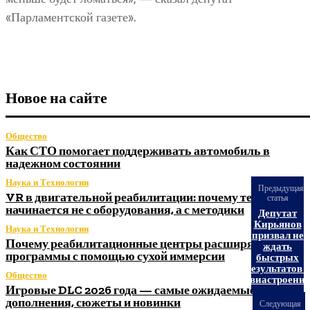
«Парламентской газете».
Новое на сайте
Общество
Как СТО помогает поддерживать автомобиль в
надежном состоянии
Наука и Технологии
Предыдущая
VR в двигательной реабилитации: почему технология
статья
начинается не с оборудования, а с методики
Депутат
Кирьянов
Наука и Технологии
призвал не
Почему реабилитационные центры расширяют
ждать
программы с помощью сухой иммерсии
быстрых
результатов в
Общество
авиастроени
Игровые DLC 2026 года — самые ожидаемые
дополнения, сюжеты и новинки
Следующая