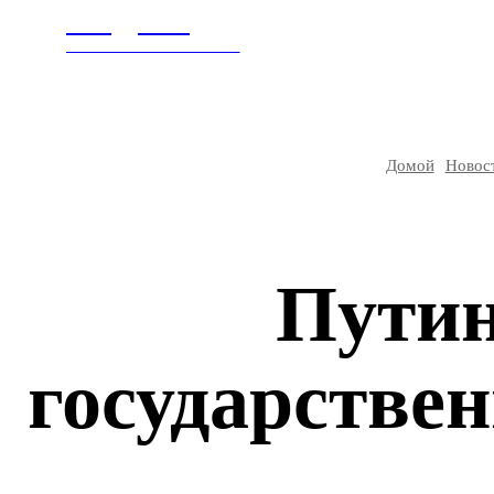
Litegps.ru
ГЛАВНАЯ
В МИ
МИРОВЫЕ НОВОСТИ
Домой
Новос
Путин
государствен