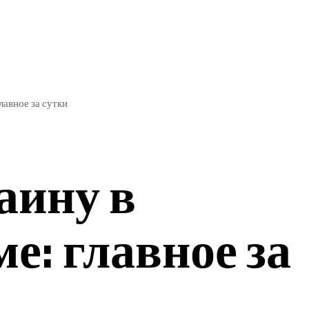
ЭКОНОМИКА
СПОРТ
авное за сутки
аину в
е: главное за