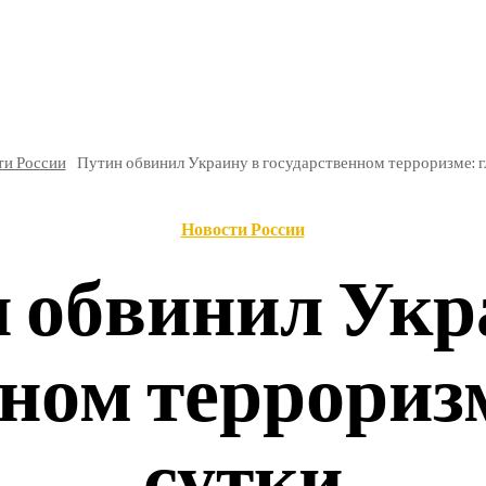
РЕ
В РОССИИ
ОБЩЕСТВО
КУЛЬТУРА
НАУКА
ти России
Путин обвинил Украину в государственном терроризме: гл
Новости России
 обвинил Укр
ном терроризм
сутки